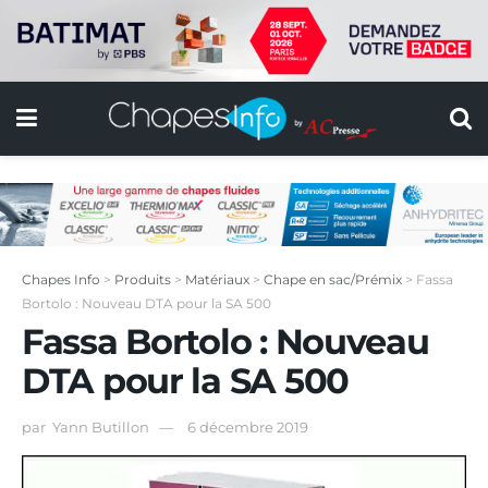
Chapes Info
>
Produits
>
Matériaux
>
Chape en sac/Prémix
>
Fassa
Bortolo : Nouveau DTA pour la SA 500
Fassa Bortolo : Nouveau
DTA pour la SA 500
par
Yann Butillon
6 décembre 2019