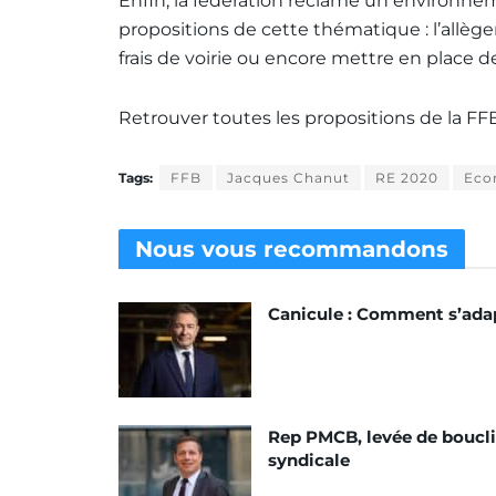
Enfin, la fédération réclame un environ
propositions de cette thématique : l’allègeme
frais de voirie ou encore mettre en place d
Retrouver toutes les propositions de la F
Tags:
FFB
Jacques Chanut
RE 2020
Eco
Nous vous
recommandons
Canicule : Comment s’ada
Rep PMCB, levée de boucli
syndicale