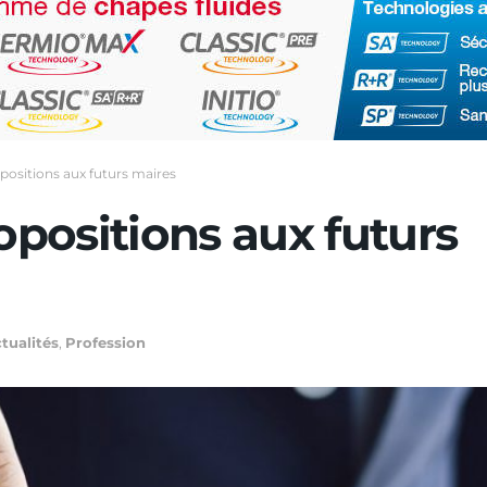
opositions aux futurs maires
opositions aux futurs
tualités
,
Profession