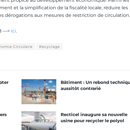
nement propice au développement économique. Parmi les
nt et la simplification de la fiscalité locale, réduire les
es dérogations aux mesures de restriction de circulation.
FB —>
ici
.
nomie Circulaire
Recyclage
pter
Bâtiment : Un rebond techniq
aussitôt contrarié
ers
Recticel inaugure sa nouvelle
usine pour recycler le polyol