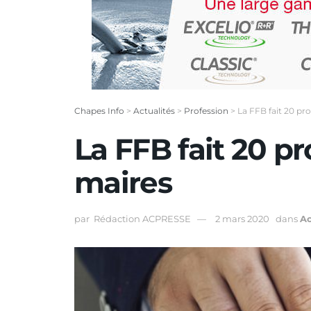
Chapes Info
>
Actualités
>
Profession
>
La FFB fait 20 pr
La FFB fait 20 pr
maires
par
Rédaction ACPRESSE
2 mars 2020
dans
Ac