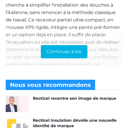
cherche à simplifier l’installation des douches à
l’italienne, sans renoncer à la méthode classique
de travail. Ce receveur partiel ultra-compact, en
mousse XPS rigide, intègre une pente pré-formée
et un siphon déjà en place. Il suffit de placer
l’évacuation où elle est nécessaire, puis de réaliser
librement la chape et les pentes autour. Résultat :
Continuer à lire
un gain de temps réel sur le chantier, une finition
propre grâce à la grille inox fournie et une
installation fiable même en faible hauteur de dalle.
Dans le détail, le Jackoboard Aqua Connect
Nous vous
recommandons
intègre un siphon de sol horizontal (DN 50) pour
Recticel recentre son image de marque
un raccordement rapide et efficace. D’une
épaisseur d’installation de 70 mm seulement, mais
d’une importante capacité d’écoulement de 1 l/s, il
Recticel Insulation dévoile une nouvelle
inclut aussi la grille design Jackoboard Aqua en
identité de marque