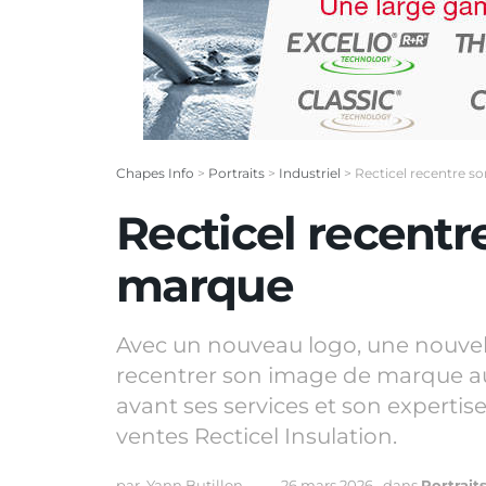
Chapes Info
>
Portraits
>
Industriel
>
Recticel recentre 
Recticel recent
marque
Avec un nouveau logo, une nouvell
recentrer son image de marque au
avant ses services et son expertise
ventes Recticel Insulation.
par
Yann Butillon
26 mars 2026
dans
Portrait