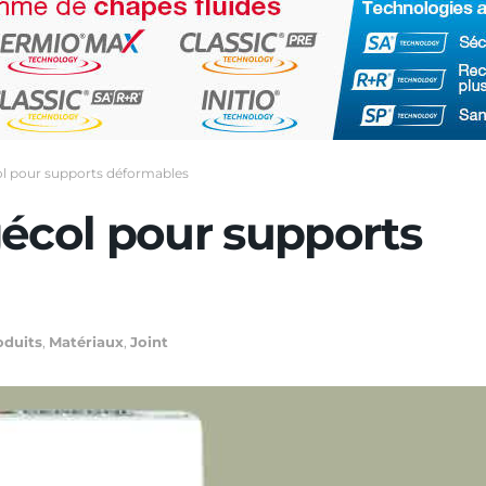
ol pour supports déformables
gécol pour supports
oduits
,
Matériaux
,
Joint