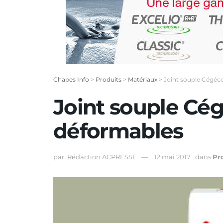
Chapes Info
>
Produits
>
Matériaux
>
Joint souple Cégéc
Joint souple Cé
déformables
par
Rédaction ACPRESSE
12 mai 2017
dans
Pr