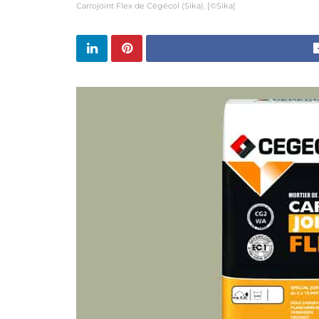
Carrojoint Flex de Cégécol (Sika). [©Sika]