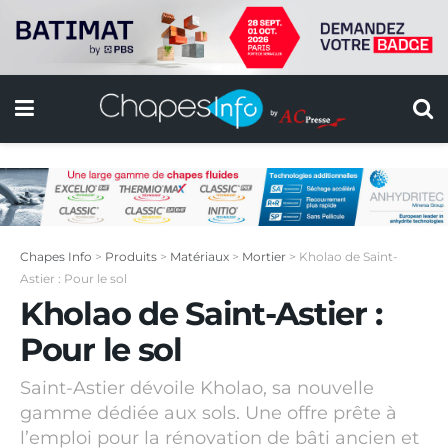
Chapes Info
>
Produits
>
Matériaux
>
Mortier
>
Kholao de Saint-
Astier : Pour le sol
Kholao de Saint-Astier :
Pour le sol
Saint-Astier dévoile Kholao, sa nouvelle
gamme dédiée aux sols. Une offre prête à
l’emploi pour la rénovation de bâti ancien et