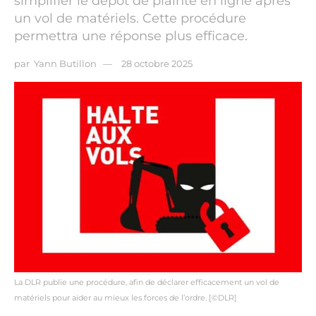
simplifier le dépôt de plainte en ligne après
un vol de matériels. Cette procédure
permettra une réponse plus efficace.
par
Yann Butillon
28 octobre 2025
La DLR publie une procédure, afin de déclarer efficacement un vol de
matériels pour aider au mieux les forces de l’ordre. [©DLR]