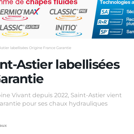
stier labellisées Origine France Garantie
t-Astier labellisées
arantie
ne Vivant depuis 2022, Saint-Astier vient
Garantie pour ses chaux hydrauliques
aux