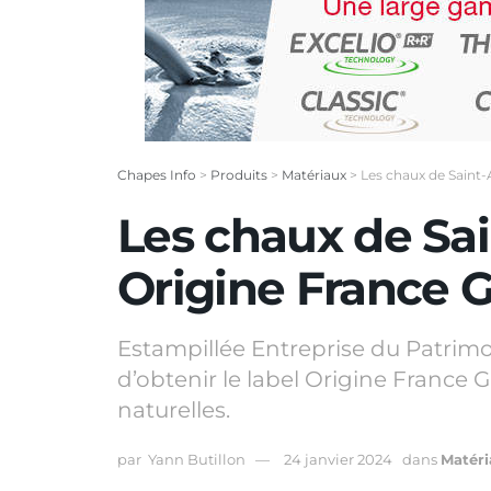
Chapes Info
>
Produits
>
Matériaux
>
Les chaux de Saint-A
Les chaux de Sain
Origine France G
Estampillée Entreprise du Patrimoi
d’obtenir le label Origine France 
naturelles.
par
Yann Butillon
24 janvier 2024
dans
Matéri