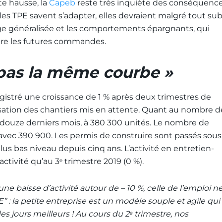
te hausse, la
Capeb
reste très inquiète des conséquenc
i les TPE savent s’adapter, elles devraient malgré tout sub
e généralisée et les comportements épargnants, qui
ire les futures commandes.
 pas la même courbe »
egistré une croissance de 1 % après deux trimestres de
alisation des chantiers mis en attente. Quant au nombre d
es douze derniers mois, à 380 300 unités. Le nombre de
%, avec 390 900. Les permis de construire sont passés sous
plus bas niveau depuis cinq ans. L’activité en entretien-
ctivité qu’au 3
trimestre 2019 (0 %).
e
ne baisse d’activité autour de – 10 %, celle de l’emploi n
E” : la petite entreprise est un modèle souple et agile qui
es jours meilleurs ! Au cours du 2
trimestre, nos
e