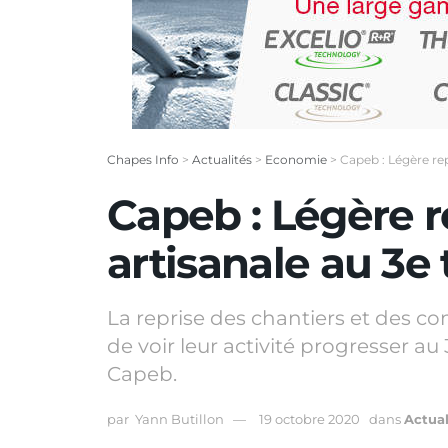
Chapes Info
>
Actualités
>
Economie
>
Capeb : Légère rep
Capeb : Légère re
artisanale au 3e
La reprise des chantiers et des 
de voir leur activité progresser au
Capeb.
par
Yann Butillon
19 octobre 2020
dans
Actual