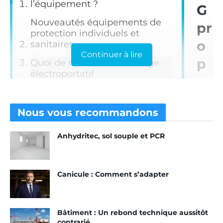
l’équipement ?
G
Nouveautés équipements de
pr
protection individuels et
o
sanitaires
Continuer à lire
p
Quoi de neuf dans l’outillage
électroportatif
os
Quoi de neuf dans les pompes
e
à chapes
Nous vous
recommandons
u
Quoi de neuf dans les
accessoires ?
n
Anhydritec, sol souple et PCR
e
nouvelle gamme Pro 18
Canicule : Comment s’adapter
La nouvelle gamme Pro 18V AEG veut redéfinir les
standards d’autonomie et de performance des
Bâtiment : Un rebond technique aussitôt
machines pour les travaux de gros œuvre. Elle est
contrarié