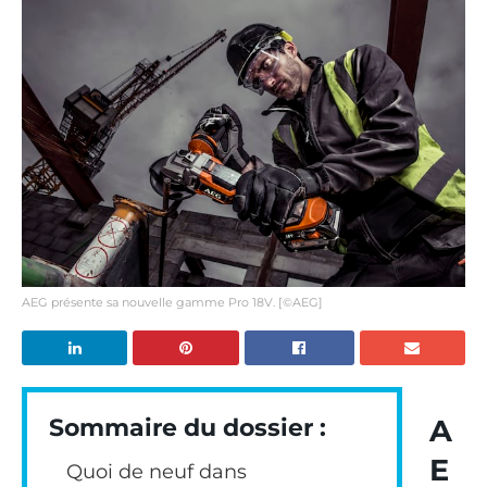
AEG présente sa nouvelle gamme Pro 18V. [©AEG]
A
Sommaire du dossier :
E
Quoi de neuf dans