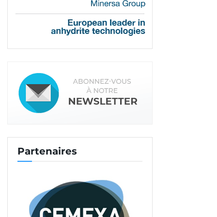
nouveau moteur Brushless, plus compact, permet
de déployer des performances sans compromis,
avec une vitesse s’élevant jusqu’à 11 000 tr/mn et
une profondeur de coupe de 33 mm.
Fischer lance un foret à
béton creux et aspirant
Partenaires