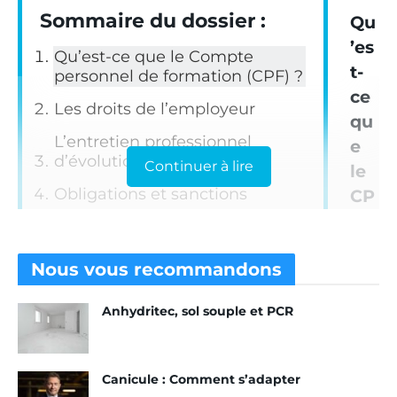
Sommaire du dossier :
Qu
’es
Qu’est-ce que le Compte
t-
personnel de formation (CPF) ?
ce
Les droits de l’employeur
qu
L’entretien professionnel
e
d’évolution
Continuer à lire
le
Obligations et sanctions
CP
F ?
Le Compte personnel de formation (CPF) a été
Nous vous
recommandons
instauré par la loi du 5 mars 2014. Et remplace le
Droit individuel à la formation (DIF) depuis le 1
er
Anhydritec, sol souple et PCR
janvier 2015.
Ce compte est ouvert pour permettre à chaque
Canicule : Comment s’adapter
salarié de bénéficier d’un crédit d’heures de