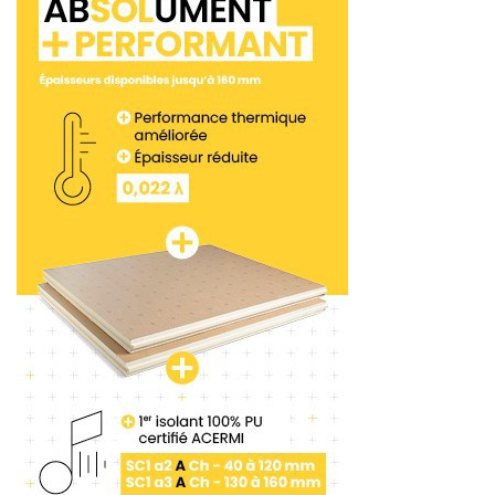
hauteur de 500 €, dans la limite d’un plafond fixé à
5 000 € (pour les salariés dont la durée de travail
est inférieure à la moitié de la durée légale
annuelle, les droits sont calculés
proportionnellement à cette durée).
Lorsqu’un salarié change d’entreprise, il conserve
l’ensemble des droits acquis, contrairement au
DIF.
Les heures acquises au titre du DIF ont-
elles été supprimées ?
Non, le salarié qui disposait au 31 décembre 2014
d’un crédit d’heures au titre du DIF n’a pas perdu
ses droits. Ils viennent abonder le crédit d’heures
du CPF. Ceci, à condition que le salarié ait inscrit le
montant de ses droits sur le site dédié à cet effet