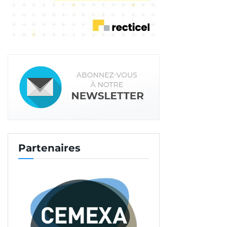
(www.moncomptactivite.gouv.fr) avant le 31
décembre 2020. Passé ce délai, ils sont perdus.
En tant qu’employeur il faut fournir aux salariés
une attestation indiquant les heures acquises au
titre du DIF depuis le démarrage de leur contrat
jusqu’au 31 décembre 2014.
Dossier préparé avec l’aide de Laura Donzé,
Responsable ressources humaines du
Groupe
Partenaires
Moyse
Partie 2 >>