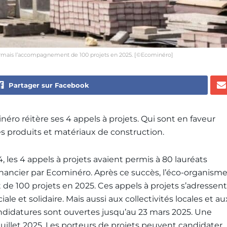
sormais l’accompagnement de 100 projets en 2025. [©Ecominéro]
Partager sur Facebook
ro réitère ses 4 appels à projets. Qui sont en faveur
es produits et matériaux de construction.
, les 4 appels à projets avaient permis à 80 lauréats
inancier par Ecominéro. Après ce succès, l’éco-organism
 100 projets en 2025. Ces appels à projets s’adressent
le et solidaire. Mais aussi aux collectivités locales et au
andidatures sont ouvertes jusqu’au 23 mars 2025. Une
juillet 2025. Les porteurs de projets peuvent candidater