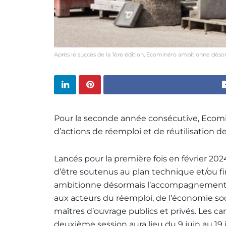
Après le succès de la 1ère édition, Ecominéro ambitionne dé
Pour la seconde année consécutive, Ecominé
d’actions de réemploi et de réutilisation d
Lancés pour la première fois en février 2024
d’être soutenus au plan technique et/ou f
ambitionne désormais l’accompagnement de
aux acteurs du réemploi, de l’économie socia
maîtres d’ouvrage publics et privés. Les c
deuxième session aura lieu du 9 juin au 19 