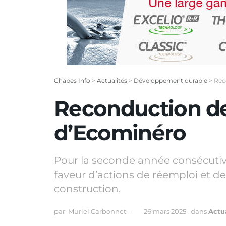
Chapes Info
>
Actualités
>
Développement durable
>
Rec
Reconduction de
d’Ecominéro
Pour la seconde année consécutive
faveur d’actions de réemploi et de
construction.
par
Muriel Carbonnet
26 mars 2025
dans
Actua