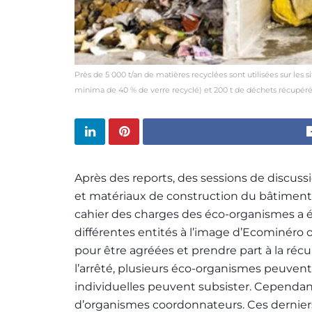
Près de 5 000 t/an de matières recyclées sont utilisées sur les s
minima de 40 % de verre recyclé) et 200 t de déchets récupérés
Après des reports, des sessions de discussi
et matériaux de construction du bâtiment (PM
cahier des charges des éco-organismes a été
différentes entités à l’image d’Ecominéro 
pour être agréées et prendre part à la réc
l’arrêté, plusieurs éco-organismes peuvent 
individuelles peuvent subsister. Cependant
d’organismes coordonnateurs. Ces derniers