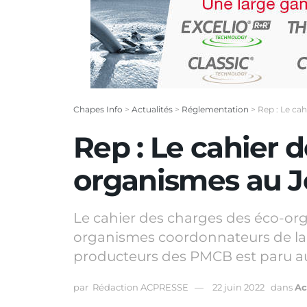
Chapes Info
>
Actualités
>
Réglementation
>
Rep : Le ca
Rep : Le cahier 
organismes au Jo
Le cahier des charges des éco-org
organismes coordonnateurs de la fi
producteurs des PMCB est paru au 
par
Rédaction ACPRESSE
22 juin 2022
dans
Ac