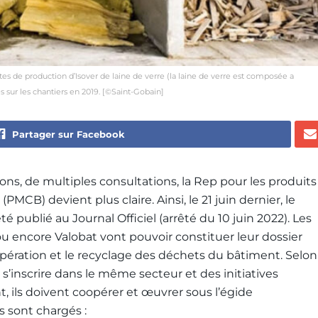
ites de production d’Isover de laine de verre (la laine de verre est composée a
 sur les chantiers en 2019. [©Saint-Gobain]
Partager sur Facebook
ons, de multiples consultations, la Rep pour les produits
CB) devient plus claire. Ainsi, le 21 juin dernier, le
 publié au Journal Officiel (arrêté du 10 juin 2022). Les
ou encore Valobat vont pouvoir constituer leur dossier
upération et le recyclage des déchets du bâtiment. Selon
s’inscrire dans le même secteur et des initiatives
, ils doivent coopérer et œuvrer sous l’égide
 sont chargés :