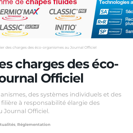
hier des charges des éco-organismes au Journal Officiel
des charges des éco-
urnal Officiel
anismes, des systèmes individuels et des
lière à responsabilité élargie des
Journal Officiel.
tualités
,
Réglementation