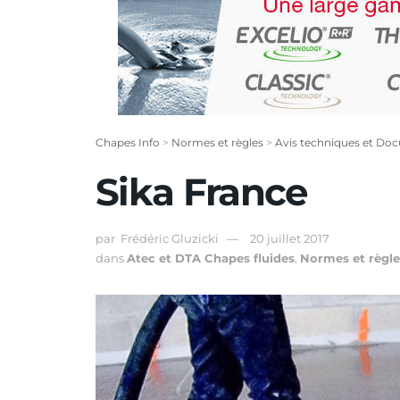
Chapes Info
>
Normes et règles
>
Avis techniques et Doc
Sika France
par
Frédéric Gluzicki
20 juillet 2017
dans
Atec et DTA Chapes fluides
,
Normes et règle