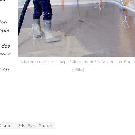
ion
mule
 des
assée
Mise en œuvre de la chape fluide ciment Sika Viscochape Force
e en
[©Sika]
oChape
Sika SyntiChape