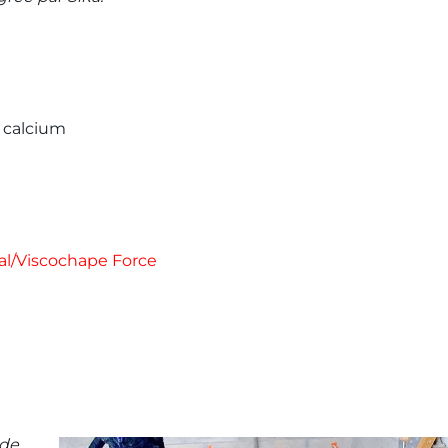
e calcium
al/Viscochape Force
 de