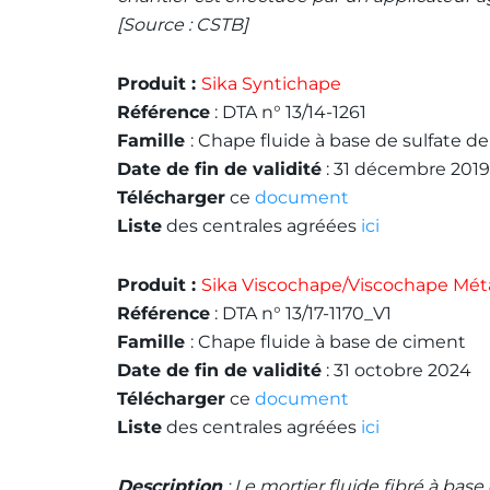
[Source : CSTB]
Produit :
Sika Syntichape
Référence
: DTA n° 13/14-1261
Famille
: Chape fluide à base de sulfate d
Date de fin de validité
: 31 décembre 2019
Télécharger
ce
document
Liste
des centrales agréées
ici
Produit :
Sika Viscochape/Viscochape Mét
Référence
: DTA n° 13/17-1170_V1
Famille
: Chape fluide à base de ciment
Date de fin de validité
: 31 octobre 2024
Télécharger
ce
document
Liste
des centrales agréées
ici
Description
: Le mortier fluide fibré à base