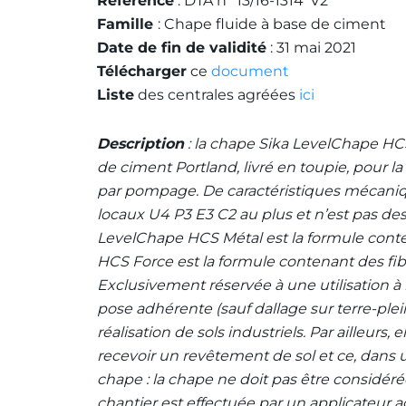
Référence
: DTA n° 13/16-1314*V2
Famille
: Chape fluide à base de ciment
Date de fin de validité
: 31 mai 2021
Télécharger
ce
document
Liste
des centrales agréées
ici
Description
: la chape Sika LevelChape HCS 
de ciment Portland, livré en toupie, pour l
par pompage. De caractéristiques mécaniqu
locaux U4 P3 E3 C2 au plus et n’est pas de
LevelChape HCS Métal est la formule conte
HCS Force est la formule contenant des fi
Exclusivement réservée à une utilisation à 
pose adhérente (sauf dallage sur terre-plein
réalisation de sols industriels. Par ailleurs,
recevoir un revêtement de sol et ce, dans 
chape : la chape ne doit pas être considér
chantier est effectuée par un applicateur a