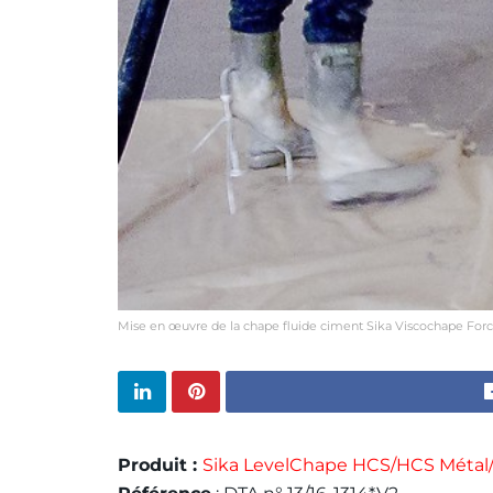
Mise en œuvre de la chape fluide ciment Sika Viscochape Forc
Produit :
Sika LevelChape HCS/HCS Métal