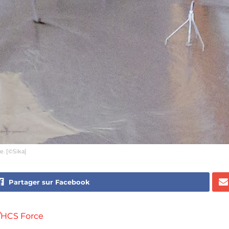
e. [©Sika]
Partager sur Facebook
/HCS Force