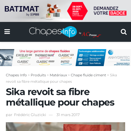
Chapes Info
>
Produits
>
Matériaux
>
Chape fluide ciment
>
Sika
revoit sa fibre métallique pour chapes
Sika revoit sa fibre
métallique pour chapes
par
Frédéric Gluzicki
31 mars 2017