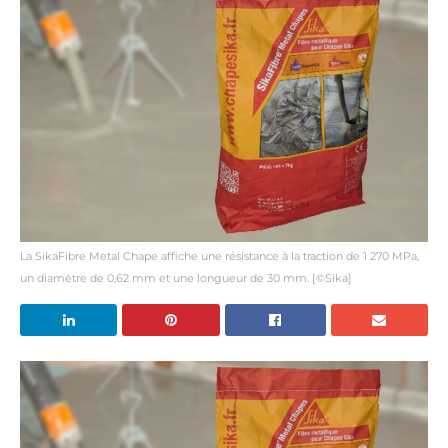
La SikaFibre Metal Chape affiche une résistance à la traction de 1 270 MPa,
un diamètre de 0,62 mm et une longueur de 30 mm. [©Sika]