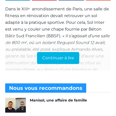
Dans le XIII
arrondissement de Paris, une salle de
e
fitness en rénovation devait retrouver un sol
adapté à la pratique sportive. Pour cela, Sol Inter
est venu y couler une chape fournie par Béton
Bâtir Sud Francilien (BBSF).
« Il s’agissait d’une salle
de 800 m
, où un isolant Regupol Sound 12 avait,
2
au préalable, été posé,
explique Armando Alves,
gérant de Sol Inter
. Il était important d’avoir une
Continuer à lire
atténuation du son, puisque la salle se situe au
premier étage, au-dessus d’une boutique de
chaussures et d’un restaurant italien. »
Nous vous
recommandons
La circulation, un problème
majeur
Manisol, une affaire de famille
La difficulté principale du chantier résidait dans les