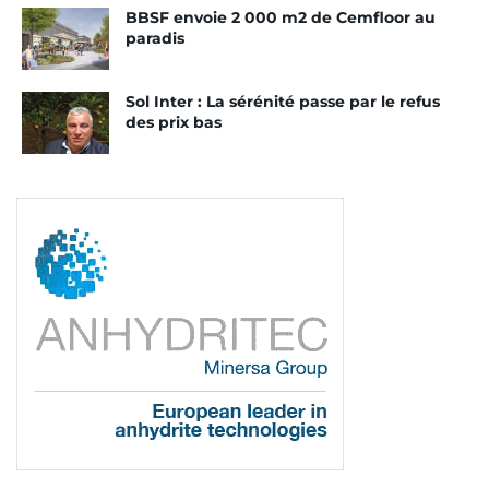
lieux. Au cœur de Paris, la salle est située devant
BBSF envoie 2 000 m2 de Cemfloor au
un couloir triple de bus. L’accès, à travers la
paradis
circulation, posait donc un problème.
« Nous avons
demandé l’accès au couloir de bus le plus proche
Sol Inter : La sérénité passe par le refus
du chantier. La circulation des bus s’est faite sur
des prix bas
deux voies. Nous nous sommes installés sur la
troisième. »
Lire aussi : Sol Inter, la sérénité passe par le
refus des prix bas
Dans le même temps, BBSF a organisé des
coulages adaptés.
« Les coulages ont été organisés
fin novembre et fin décembre 2021,
indique
Christophe Deveyex, responsable bétons spéciaux
et chapes de BBSF.
A chaque fois, nous avons
envoyé cinq camions qui ont tourné quatre fois. Et
nous débutions l’approvisionnement à 5 h 30 à