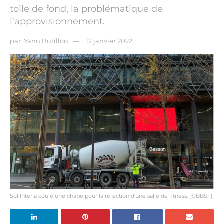
toile de fond, la problématique de
l’approvisionnement.
par
Yann Butillon
12 janvier 2022
Sol Inter a coulé une chape pour la réfection d'une salle de fitness. [©BBSF]