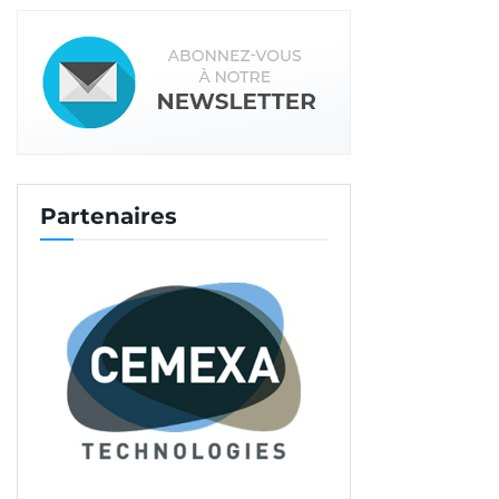
notre centrale d’Echarcon, pour être à 7 h 00 sur
place. »
Coulage en deux fois
Techniquement, le chantier ne présentait pas de
difficultés particulières.
« Nous avons l’habitude de
tous les types de chantiers
, insiste Armando Alves.
Partenaires
Et nous connaissons bien ce type d’opérations.
C’est pourquoi nous avons dépêché sur place
notre pompe AM3P et quatre compagnons. Le
coulage s’est fait en deux fois, moitié par moitié.
Ceci était dicté par le fait qu’il fallait déplacer les
ateliers de musculation, sans les sortir des lieux. Ils
ont donc été groupés d’un côté de la salle, et la
chape a été coulée de l’autre, puis inversement. »
Au préalable, l’ensemble de la salle de fitness avait
été protégé pour ne pas dégrader les passages