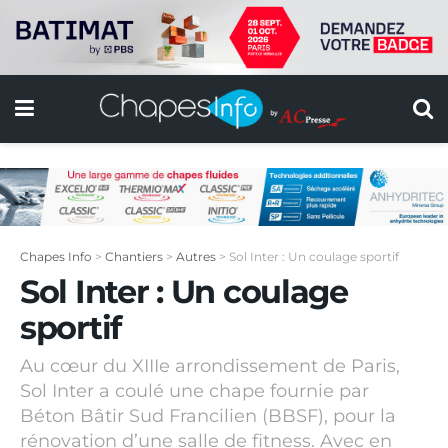
Chapes Info
>
Chantiers
>
Autres
>
Sol Inter : Un coulage sportif
Sol Inter : Un coulage
sportif
Au cœur du XIIIe arrondissement de Paris,
Sol Inter a coulé une chape fournie par
Béton Bâtir Sud Francilien (BBSF), pour la
rénovation d’une salle de fitness. Avec en