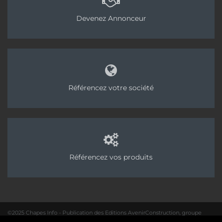
circulation.
Devenez Annonceur
Tags:
Sol Inter
Béton Bâtir Sud Francilien
Référencez votre société
Référencez vos produits
©2025 Chapes Info - Publication des Editions AvenirConstruction, groupe