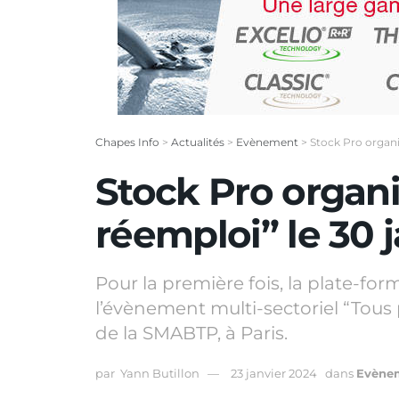
Chapes Info
>
Actualités
>
Evènement
>
Stock Pro organi
Stock Pro organi
réemploi” le 30 
Pour la première fois, la plate-fo
l’évènement multi-sectoriel “Tous 
de la SMABTP, à Paris.
par
Yann Butillon
23 janvier 2024
dans
Evène