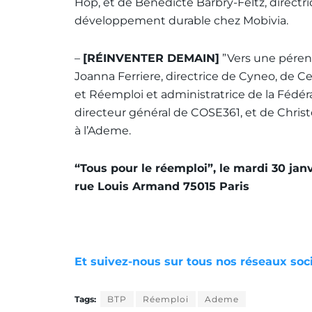
Hop, et de Bénédicte Barbry-Feltz, directric
développement durable chez Mobivia.
–
[RÉINVENTER DEMAIN]
”Vers une pérenn
Joanna Ferriere, directrice de Cyneo, de Ce
et Réemploi et administratrice de la Fédé
directeur général de COSE361, et de Chris
à l’Ademe.
“Tous pour le réemploi”, le mardi 30 jan
rue Louis Armand 75015 Paris
Et suivez-nous sur tous nos réseaux soc
Tags:
BTP
Réemploi
Ademe