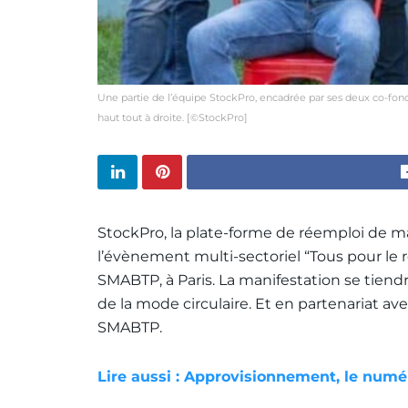
Une partie de l’équipe StockPro, encadrée par ses deux co-fon
haut tout à droite. [©StockPro]
StockPro, la plate-forme de réemploi de ma
l’évènement multi-sectoriel “Tous pour le r
SMABTP, à Paris. La manifestation se tiendr
de la mode circulaire. Et en partenariat ave
SMABTP.
Lire aussi : Approvisionnement, le numé