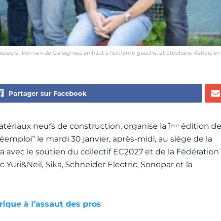
dateurs : Romain de Garsignies, en haut à l’extrême gauche, et Stéphane Renou, en
Partager sur Facebook
tériaux neufs de construction, organise la 1
édition d
ère
éemploi” le mardi 30 janvier, après-midi, au siège de la
a avec le soutien du collectif EC2027 et de la Fédération
c Yuri&Neil, Sika, Schneider Electric, Sonepar et la
rique à l’assaut des pros