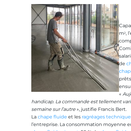
Capa
m
, 
2
comp
Comb
salar
de
c
chap
prêt
ensu
«
Auj
handicap. La commande est tellement vari
semaine sur l’autre
», justifie Francis Bert.
La
chape fluide
et les
ragréages technique
l’entreprise. La consommation moyenne en