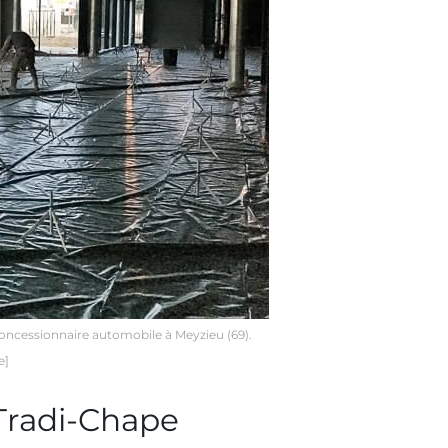
ncessionnaire automobile à Meyzieu (69).
e]
Tradi-Chape