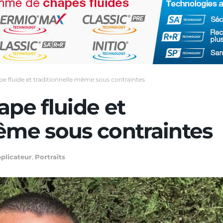
pe fluide et traditionnelle même sous contraintes
ape fluide et
même sous contraintes
plicateur
,
Portraits