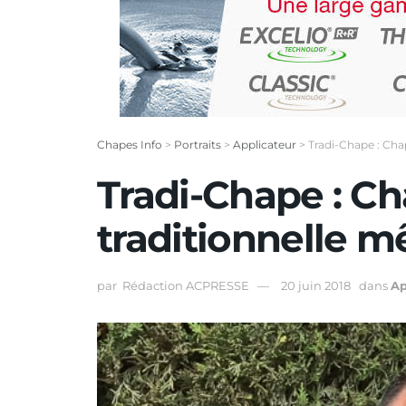
Chapes Info
>
Portraits
>
Applicateur
>
Tradi-Chape : Cha
Tradi-Chape : Ch
traditionnelle 
par
Rédaction ACPRESSE
20 juin 2018
dans
Ap