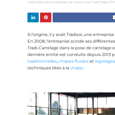
Francis Bert est le conducteur de travaux chez Tradi-Chape. [©T
A l’origine, il y avait Tradisol, une entrepri
En 2008, l’entreprise scinde ses différentes 
Tradi-Carrelage dans la pose de carrelage
dernière entité est conduite depuis 2013 p
traditionnelles
,
chapes fluides
et
ragréage
techniques liées à la
chape
.