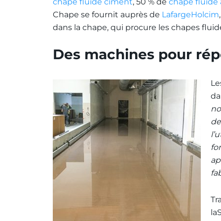
chape fluide ciment
, 50 % de
chape fluide
Chape se fournit auprès de
LafargeHolcim
dans la chape, qui procure les chapes flui
Des machines pour ré
Le
da
no
de
l’
fo
ap
fa
Tr
la