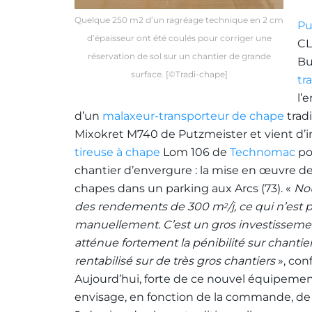
Quelque 250 m2 d’un ragréage technique en 2 cm
Pu
d’épaisseur ont été coulés pour corriger une
CL
réservation de sol sur un chantier de grande
Bu
surface. [©Tradi-chape]
tr
l’
d’un
malaxeur-transporteur de chape
tradi
Mixokret M740 de Putzmeister et vient d’i
tireuse à chape
Lom 106 de
Technomac
po
chantier d’envergure : la mise en œuvre d
chapes dans un parking aux Arcs (73). «
Nou
des rendements de 300 m
/j, ce qui n’est
2
manuellement. C’est un gros investissemen
atténue fortement la pénibilité sur chantier 
rentabilisé sur de très gros chantiers
», con
Aujourd’hui, forte de ce nouvel équipement
envisage, en fonction de la commande, d