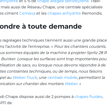
 anhydrite
et 5 % de
chape allégée Bétostyrene.
Tradi-
, mais aussi de Réseau Chape, une centrale spécialisée
des ciment
Cemexa
et les
chapes anhydrite
Remondis.
pondre à toute demande
s ragréages techniques tiennent aussi une grande place
ns l’activité de l’entreprise. «
Pour les chantiers courants,
us sommes équipés de la machine à projeter Spritz 28 R
 Bunker. Lorsque les surfaces sont trop importantes pou
utilisation de sacs, ou lorsque nous devons répondre à de
rtes contraintes techniques, ou de temps, nous faisons
pel au
Weber Truck
, une
centrale mobile
, permettant la
brication sur chantier des mortiers
Weber
. »
adi-Chape dispose aussi de 2 pompes à
chapes fluides
,
SP11 de