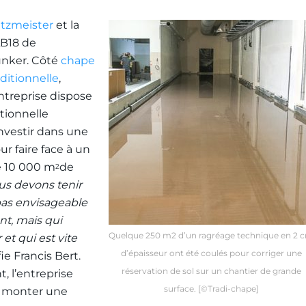
tzmeister
et la
B18 de
nker. Côté
chape
aditionnelle
,
entreprise dispose
tionnelle
nvestir dans une
ur faire face à un
e 10 000 m
de
2
s devons tenir
 pas envisageable
t, mais qui
Quelque 250 m2 d’un ragréage technique en 2 
et qui est vite
d’épaisseur ont été coulés pour corriger une
fie Francis Bert.
réservation de sol sur un chantier de grande
, l’entreprise
surface. [©Tradi-chape]
e monter une