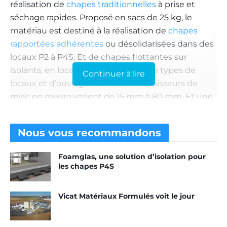
réalisation de
chapes traditionnelles
à prise et
séchage rapides. Proposé en sacs de 25 kg, le
matériau est destiné à la réalisation de
chapes
rapportées adhérentes
ou désolidarisées dans des
locaux P2 à P4S. Et de chapes flottantes sur
isolants, en locaux P2 et P3. Selon les types de
Continuer à lire
locaux et d’ouvrages réalisés, les épaisseurs de
mise en œuvre varient de 15 mm à 80 mm. Et une
armature peut y être intégrée. La consommation
du produit est de l’ordre de 20 kg/m
pour 1 cm de
2
Nous vous
recommandons
chape. Ainsi, une chape de 5 cm d’épaisseur posée
dans un local d’une superficie de 20 m
nécessitera
2
Foamglas, une solution d’isolation pour
2 t de mortier, soit 80 sacs.
les chapes P4S
Une chape circulable sous 4
Vicat Matériaux Formulés voit le jour
h