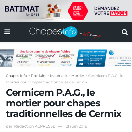
Chapes Info
>
Produits
>
Matériaux
>
Mortier
>
Cermicem P.A.G., le
mortier pour chapes traditionnelles de Cermix
Cermicem P.A.G., le
mortier pour chapes
traditionnelles de Cermix
par
Rédaction ACPRESSE
21 juin 2018