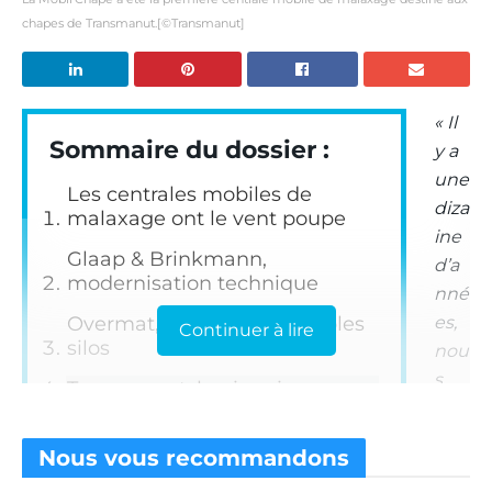
chapes de Transmanut.[©Transmanut]
« Il
Sommaire du dossier :
y a
une
Les centrales mobiles de
diza
malaxage ont le vent poupe
ine
Glaap & Brinkmann,
d’a
modernisation technique
nné
Overmat, à simple ou doubles
es,
Continuer à lire
silos
nou
s
Transmanut, le pionnier
avo
Les toupies-pompes et
ns
solutions spéciales
Nous vous
recommandons
cré