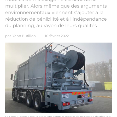
multiplier. Alors même que des arguments
environnementaux viennent s’ajouter à la
réduction de pénibilité et à l’indépendance
du planning, au rayon de leurs qualités.
par
Yann Butillon
10 février 2022
La Mobil'Chape a été la première centrale mobile de malaxage destiné aux