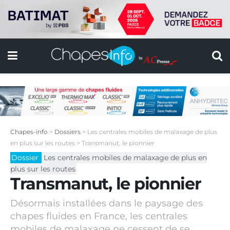
Chapes-info
>
Dossiers
>
Les centrales mobiles de malaxage de plus
en plus sur les routes
>
Transmanut, le pionnier
Dossier
Les centrales mobiles de malaxage de plus en
plus sur les routes
Transmanut, le pionnier
Désormais installées dans le paysage des
chapes fluides en France, les centrales
mobiles de malaxage ne cessent de se