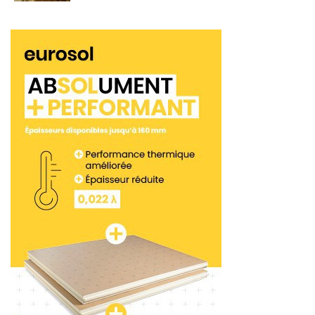
7 centrales mobiles de malaxage produites à
l’année. »
Mais le Mobil’Chape continue de se développer et
de se transformer.
« Nous allons apporter encore
des modifications en 2022. Le premier objectif est
de simplifier le nettoyage. Nous allons aussi
permettre la télé-maintenance des véhicules, en
revisitant pour cela nos automates. C’est une
montée générale en technicité de nos centrales
mobiles de malaxage. »
<< Partie 3
Partie 5 >>
Tags:
Chape fluide ciment
Chape fluide anhydrite
Transmanut
Centrale mobile