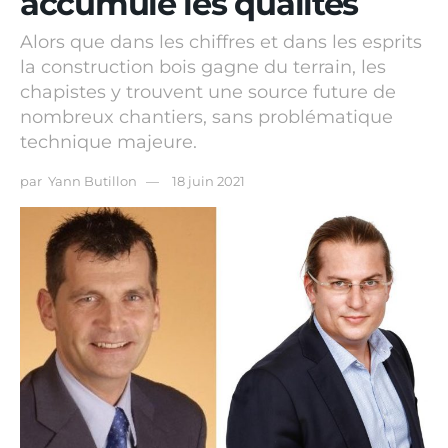
accumule les qualités
Alors que dans les chiffres et dans les esprits
la construction bois gagne du terrain, les
chapistes y trouvent une source future de
nombreux chantiers, sans problématique
technique majeure.
par
Yann Butillon
18 juin 2021