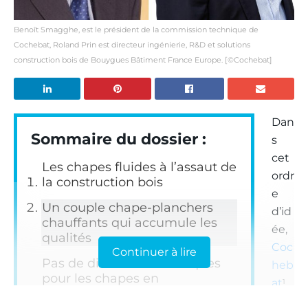
Benoît Smagghe, est le président de la commission technique de
Cochebat, Roland Prin est directeur ingénierie, R&D et solutions
construction bois de Bouygues Bâtiment France Europe. [©Cochebat]
Dan
Sommaire du dossier :
s
cet
Les chapes fluides à l’assaut de
ordr
la construction bois
e
Un couple chape-planchers
d’id
chauffants qui accumule les
ée,
qualités
Coc
Continuer à lire
Pas de difficultés techniques
heb
pour les chapes en
at
1
construction bois
et