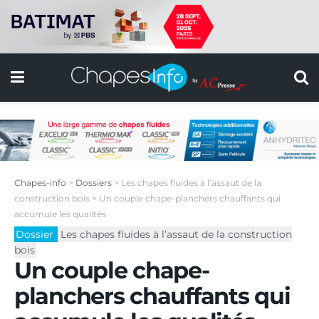
Chapes-info
>
Dossiers
>
Les chapes fluides à l’assaut de la
construction bois
>
Un couple chape-planchers chauffants qui
accumule les qualités
Dossier
Les chapes fluides à l’assaut de la construction
bois
Un couple chape-
planchers chauffants qui