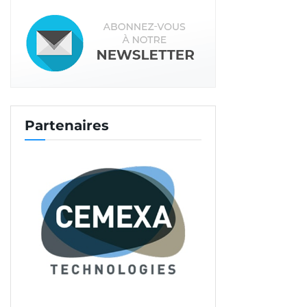
apportant leur qualité de confort habituelle. »
Lire aussi : Palazzo Méridia, chape fluide et bois
massif
Bien entendu, qui dit “plancher chauffant-
rafraîchissant”, dit “chape”, les deux solutions
travaillant main dans la main.
« Le complexe choisi
Partenaires
pour l’étude est celui d’une chape fluide anhydrite
de 50 mm, plus une laine de roche de 30 mm sur
un plancher en CLT
, précise Roland Prin
. Le choix
de la chape permet de bénéficier d’une meilleure
inertie permettant une régulation réactive. Le tout
dans une épaisseur qui permet de ne pas
dégrader la hauteur du pas d’étage. »
Dans cette configuration, et selon les premiers
éléments connus de la RE 2020, les chauffages
radiateurs à eau et le couple plancher chauffant-