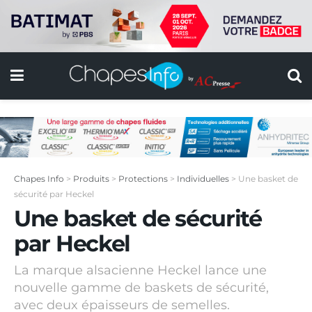
Chapes Info
>
Produits
>
Protections
>
Individuelles
>
Une basket de
sécurité par Heckel
Une basket de sécurité
par Heckel
La marque alsacienne Heckel lance une
nouvelle gamme de baskets de sécurité,
avec deux épaisseurs de semelles.