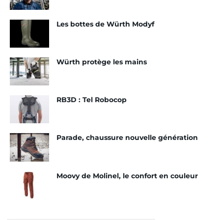
partir de matériaux recyclés et/ou biosourcés. Les
Les bottes de Würth Modyf
caractéristiques techniques ne sont pas non plus
mises de côté. Ces lunettes offrent une bonne
résistance mécanique, un design moderne et un
Würth protège les mains
excellent confort.
Tags:
EPI
Lunettes de protection
RB3D : Tel Robocop
Parade, chaussure nouvelle génération
Moovy de Molinel, le confort en couleur