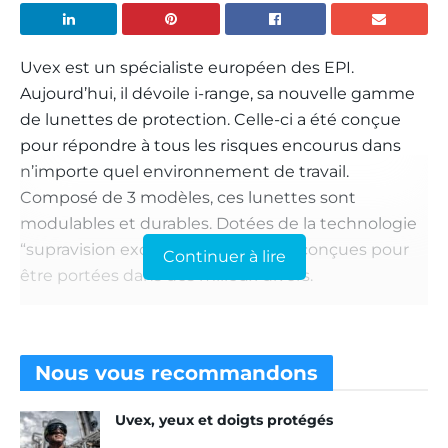
Uvex est un spécialiste européen des EPI.
Aujourd’hui, il dévoile i-range, sa nouvelle gamme
de lunettes de protection. Celle-ci a été conçue
pour répondre à tous les risques encourus dans
n’importe quel environnement de travail.
Composé de 3 modèles, ces lunettes sont
modulables et durables. Dotées de la technologie
“supravision excellence”, elles sont conçues pour
Continuer à lire
être portées dans des milieux divers.
De plus, elles sont dotées d’une protection UV qui
permet d’avoir une vision optimale dans toutes les
situations. Ces lunettes se déclinent en version
Nous vous
recommandons
solaire et en version “planet ”. Cette dernière
Uvex, yeux et doigts protégés
prend ainsi en compte les attentes écologiques
du moment. En effet, les modèles sont fabriqués à