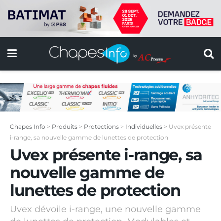
Chapes Info
>
Produits
>
Protections
>
Individuelles
>
Uvex présente
i-range, sa nouvelle gamme de lunettes de protection
Uvex présente i-range, sa
nouvelle gamme de
lunettes de protection
Uvex dévoile i-range, une nouvelle gamme