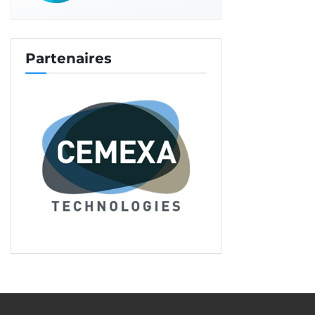
Quelles seront les sanctions ?
C’est assez simple. Passé la période transitoire, s’il
n’y a pas de traçabilité mise en place, ou s’il n’y a
Partenaires
pas de titulaire de CQP par équipe, dans le cadre
de la garantie décennale, l’ouvrage risque de ne
pas être assuré en technique courante, car les
règles professionnelles n’auront pas été
respectées.
Comment peut-on obtenir le CQP de
“chef d’équipe chapiste” ?
Le
référentiel des compétences demandées
pour ce CQP est disponible sur le site Internet de
l’Observatoire des métiers du BTP.
Les candidats devront se rapprocher des
organismes de formation pour faire un bilan des