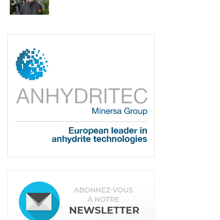
précisées dans les règles professionnelles. Et ce,
pour chaque chantier. Il faudra donc indiquer
entre autres, le nom du chantier, le classement
Upec du local, le nom de la chape fluide utilisée,
l’étalement au départ de la centrale et à l’arrivée
sur chantier…
Les autres professionnels, tels que les carreleurs,
les maîtres d’œuvre et d’ouvrage, et les experts,
auront accès aux données en fonction de leur
profil. Pour les uns, cela permettra d’adapter la
pose des revêtements. Pour les autres, en cas de
litige, il sera possible de vérifier que l’ensemble des
prescriptions techniques a été respecté. Cela
permettra aussi un retour d’expérience. Les
données seront centralisées dans un cloud dédié,
à définir.