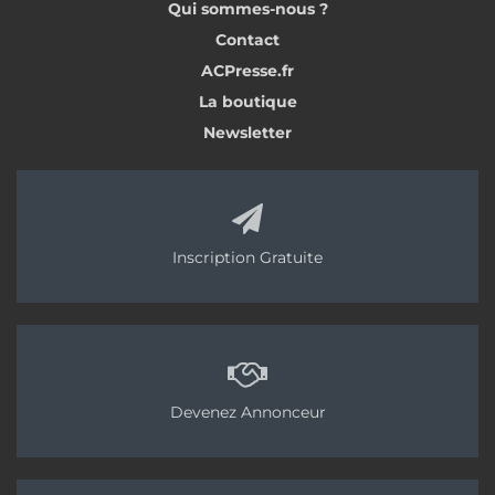
Qui sommes-nous ?
compétences déjà acquises. Et seront ensuite
Contact
orientés vers une formation complète ou partielle.
ACPresse.fr
Lire aussi :
Dossier, Chapes et technique
La boutique
courante
Newsletter
Pour candidater au CQP de “chef d’équipe
chapiste”, il faut justifier
a minima
, soit de cinq ans
d’expérience sur chantier dans une entreprise du
Inscription Gratuite
bâtiment, soit d’une expérience de trois ans sur
chantier et de l’obtention d’un certificat de niveau
3 du bâtiment. La liste des organismes de
formation habilités sera diffusée dans quelques
semaines.
Devenez Annonceur
Comment les chapistes perçoivent ce
changement ? Qu’est-ce qui ressort de