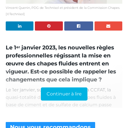
Vincent Quenin, PDG de Technisol et président de la Commission Chapes.
[©Technisol]
Le 1
janvier 2023, les nouvelles règles
er
professionnelles régissant la mise en
œuvre des chapes fluides entrent en
vigueur. Est-ce possible de rappeler les
changements que cela implique ?
Le 1er janvier, suite à la décision de la CCFAT, la
Continuer à lire
quasi-totalité des procédés des chapes fluides à
base de ciment et de sulfate de calcium passe
dans le domaine traditionnel. Leurs Avis
techniques seront de fait annulés. Ces AT seront
Nous vous
recommandons
remplacés par les nouvelles règles professionnelles