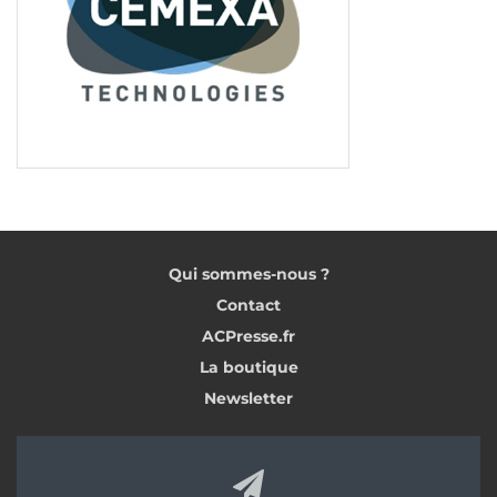
Enfin, venez expérimenter les dernières
innovations en matière de prévention des risques
professionnels musculo-squelettiques. Et
découvrez les nouvelles solutions de prévention
des chutes, d’assistance… Rejoignez-nous sur le
stand K03, hall 10B. Bon salon.
Tags:
Start-up
Artibat
Qui sommes-nous ?
Contact
ACPresse.fr
La boutique
Newsletter