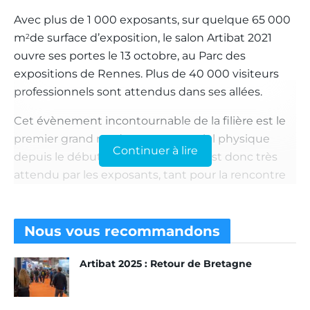
Avec plus de 1 000 exposants, sur quelque 65 000
m
de surface d’exposition, le salon Artibat 2021
2
ouvre ses portes le 13 octobre, au Parc des
expositions de Rennes. Plus de 40 000 visiteurs
professionnels sont attendus dans ses allées.
Cet évènement incontournable de la filière est le
premier grand rendez-vous sectoriel physique
Continuer à lire
depuis le début de la pandémie. Il est donc très
attendu par les exposants, tant pour la rencontre
conviviale avec les professionnels de la
construction que pour le potentiel d’affaires qu’il
génère. Pareil du côté des visiteurs ! Artibat
Nous vous
recommandons
s’annonce comme LE rendez-vous de la
Artibat 2025 : Retour de Bretagne
profession, surtout après cette année si
particulière. Rappelons qu’avec 2 405 visiteurs et
80 exposants, la première édition des