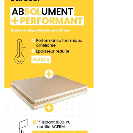
Un bassin de rencontres entre tous les acteurs du
bâtiment, voici la meilleure manière de décrire le
concept de Cirq en 2021. Start-up et industriels
seront présents sur le même espace tout au long
du salon, rassemblés autour de la même
thématique forte : l’innovation. Ainsi, les enjeux de
la rénovation énergétique face au dérèglement
climatique, fruit du partenariat Artibat et
Novabuild, l’allié “solutions climat” en Pays de Loire,
seront largement abordés et sous tous les angles
dans un espace dédié. Cet événement dans
l’événement mettra en lumière, lors de
conférences, les solutions innovantes pour
massifier la rénovation énergétique des bâtiments
de logements individuels et collectifs. Ou encore
informer sur l’entrée en vigueur des nouveaux
impératifs de la RE 2020. Précisons que la scène
Cirq constituera aussi une tribune de premier plan