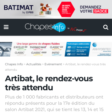
Chapes Info
>
Actualités
>
Evènement
>
Artibat, le rendez-vous très
attendu
Artibat, le rendez-vous
très attendu
Plus de 1 000 fabricants et distributeurs ont
répondu présents pour la 17e édition du
salon Artibat 2021, qui se tient les 13, 14 et 15