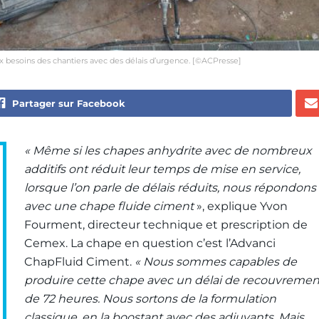
 besoins des chantiers avec des délais d’urgence. [©ACPresse]
Partager sur Facebook
« Même si les chapes anhydrite avec de nombreux
additifs ont réduit leur temps de mise en service,
lorsque l’on parle de délais réduits, nous répondons
avec une chape fluide ciment
», explique Yvon
Fourment, directeur technique et prescription de
Cemex. La chape en question c’est l’Advanci
ChapFluid Ciment.
« Nous sommes capables de
produire cette chape avec un délai de recouvremen
de 72 heures. Nous sortons de la formulation
classique, en la boostant avec des adjuvants. Mais