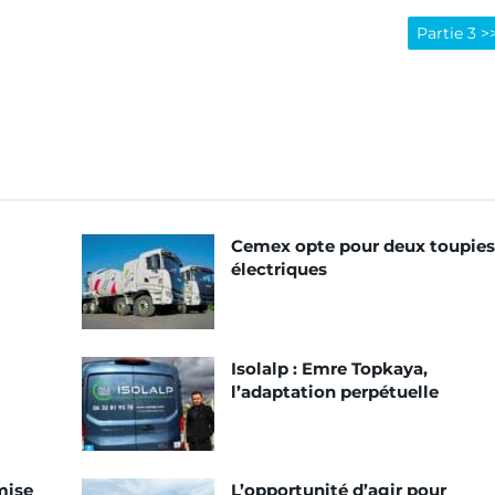
Partie 3 >
Cemex opte pour deux toupies
électriques
Isolalp : Emre Topkaya,
l’adaptation perpétuelle
mise
L’opportunité d’agir pour