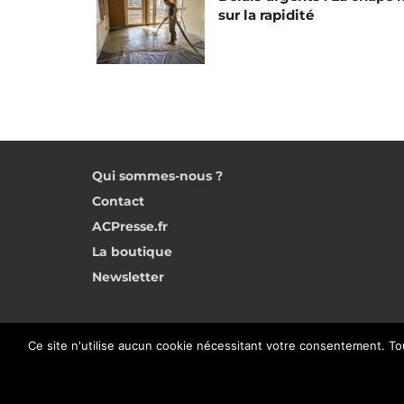
sur la rapidité
Qui sommes-nous ?
Contact
ACPresse.fr
La boutique
Newsletter
Ce site n'utilise aucun cookie nécessitant votre consentement. To
©2025 Chapes Info - Publication des Editions AvenirConstructio
01 40 31 64 80 |
Rédaction
|
Mentions légales – Politique de conf