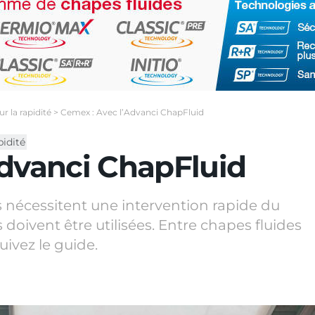
r la rapidité
>
Cemex : Avec l’Advanci ChapFluid
pidité
Advanci ChapFluid
rs nécessitent une intervention rapide du
 doivent être utilisées. Entre chapes fluides
uivez le guide.