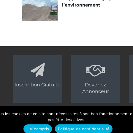
l’environnement
Inscription Gratuite
Devenez
Annonceur
us les cookies de ce site sont nécessaires à son bon fonctionnement ou
pas être désactivés.
n, groupe Acpresse
J'ai compris
Politique de confidentialité
identialité
| Site :
Seedcom.fr