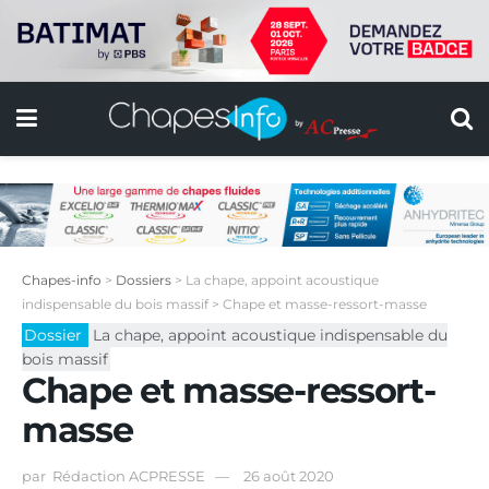
Chapes-info
>
Dossiers
>
La chape, appoint acoustique
indispensable du bois massif
>
Chape et masse-ressort-masse
Dossier
La chape, appoint acoustique indispensable du
bois massif
Chape et masse-ressort-
masse
par
Rédaction ACPRESSE
26 août 2020