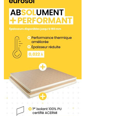
d’équilibrer les masses. Et afin de contrebalancer
celle de la chape, KLH préconise le recours à une
couche d’égalisation en granulés. Comme cela a
été mis en application récemment pour la
résidence étudiante Lucien Cornil à Marseille.
L’option chape sèche
« Certes, la masse des
chapes sèches
est réduite.
Et ainsi, il est plus facile de rééquilibrer les poids
respectifs du support et de la chape. Mais dans ce
cas, la performance du “ressort” est encore plus
décisive. Tandis que pour une chape courante, une
bonne performance d’isolement aux bruits
d’impact associe des isolants, dont la rigidité s’ est
inférieure à 10
MN/m³. Le recours à une chape
sèche requiert une rigidité s’ supérieure à 20