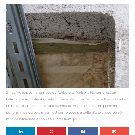
2 – Le Weber, sur le campus de l’université Paris X à Nanterre, est un
bâtiment administratif novateur livré en 2015 par l’architecte Pascal Gontier
en maximisant le recours aux panneaux en CLT. Cela dit, en plancher, la
performance du bois massif est complétée par celle d’une chape de 50
mm désolidarisée et coulée sur résilient. [©JT]