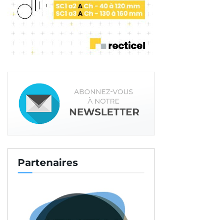
MN/m³. Afin de garantir une bonne stabilité. En
conséquence, les systèmes de plancher associant
le support CLT à un résilient et une chape sèche
sont quasiment bannis en Autriche »,
explique
Andreas Wabl.
Il faut dire que les exigences réglementaires
autrichiennes, en termes d’isolement aux bruits
d’impact sont nettement plus élevées qu’en
France. Avec un L’nT,w ≤ 48, contre 58 en France.
Les exigences en termes d’isolement aux bruits
aériens sont par contre assez proches. Ainsi, est
attendu DnT,w + C ≥ 53 en France, DnT,w ≥ 55 en
Partenaires
Autriche.
<< Partie 1
Partie 3 >>