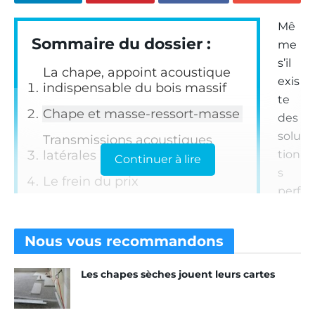
Mê
Sommaire du dossier :
me
s’il
La chape, appoint acoustique
exis
indispensable du bois massif
te
Chape et masse-ressort-masse
des
solu
Transmissions acoustiques
latérales
tion
Continuer à lire
s
Le frein du prix
perf
Se passer de CLT ?
orm
ant
Nous vous
recommandons
es
associant le plancher en
CLT
à un système de
Les chapes sèches jouent leurs cartes
chapes sèches (notamment les solutions de
Fermacell). L’expertise de KLH fait apparaître que la