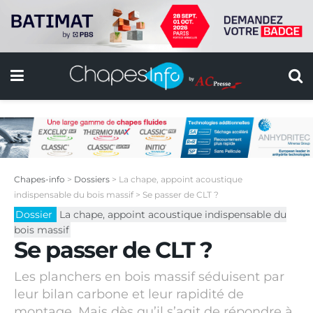
Chapes-info
>
Dossiers
>
La chape, appoint acoustique
indispensable du bois massif
>
Se passer de CLT ?
Dossier
La chape, appoint acoustique indispensable du
bois massif
Se passer de CLT ?
Les planchers en bois massif séduisent par
leur bilan carbone et leur rapidité de
montage. Mais dès qu’il s’agit de répondre à