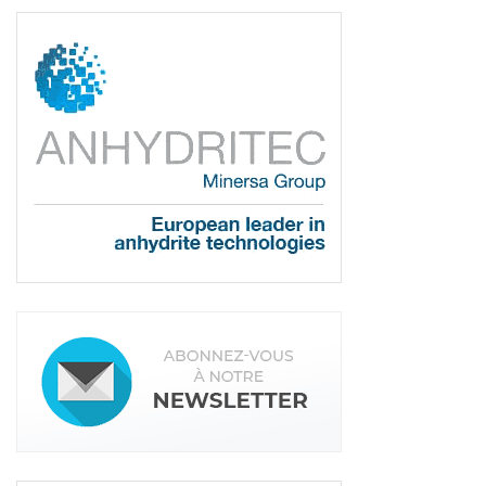
d’avoir dit leur dernier mot. En comparaison des
panneaux CLT, les caissons présentent l’intérêt de
permettre un remplissage bien dosé avec des
granulats ou du sable. Et ce, afin d’optimiser les
performances notamment en basse fréquence.
D’ailleurs, dans certains cas, ces caissons sont
constitués au moins en partie de panneaux en
CLT. Ce qui en fait une évolution par rapport à
l’utilisation de panneaux plans.
Et puis, bien sûr, il existe toutes les solutions à
base de solives constituées de poutre en “I” ou de
solives massives, associées à des panneaux de
type OSB. Le catalogue de solutions constructives
en bois mis en ligne par
FCBA
en détaille les
performances mesurées. Faisant apparaître
l’excellence des solutions à double solivage, qui
désolidarisent le plancher du plafond de la sous-