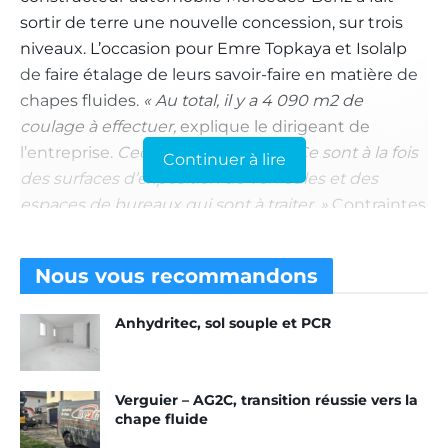
sortir de terre une nouvelle concession, sur trois
niveaux. L’occasion pour Emre Topkaya et Isolalp
de faire étalage de leurs savoir-faire en matière de
chapes fluides.
« Au total, il y a 4 090 m
2
de
coulage à effectuer,
explique le dirigeant de
l’entreprise.
Ceci, sur trois niveaux. Ce sont à la fois
Continuer à lire
des surfaces d’exposition de véhicules et des
espaces de bureaux qui sont à traiter. »
Contraintes
majeures du chantier : le classement P4 du sol et
l’utilisation de grands carreaux (65 x 20 cm)
Nous vous
recommandons
comme revêtement…
Anhydritec, sol souple et PCR
« Cette double contrainte nous a poussés à mettre
en œuvre la Thermio Max, en C30 F8, que nous a
fournie la centrale à béton Cemex de Lyon. Cette
Verguier – AG2C, transition réussie vers la
chape fluide anhydrite est utilisable dans les
chape fluide
locaux P4S. Mais, surtout, sa grande surface de