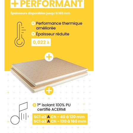
métier
.
« Pour nous, il s’agit d’un chantier assez
exceptionnel en termes de volume, puisque nous
nous concentrons surtout sur les villas avec des
carreaux de grande taille. »
Des carreaux qui seront
bientôt au cœur d’un autre savoir-faire d’Isolalp.
«
Nous allons ouvrir un show-room à Saint-Claire, en
Ardèche. Et nous allons monter une équipe de
carreleur pour la mise en œuvre. »
Suivez-nous sur tous nos réseaux sociaux !
Tags:
Anhydritec
Isolalp