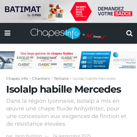
Chapes Info
>
Chantiers
>
Tertiaire
>
Isolalp habille Mercedes
Isolalp habille Mercedes
Dans la région lyonnaise, Isolalp a mis en
œuvre une chape fluide Anhydritec, pour
une concession aux exigences de finition et
de résistance élevées.
par
Yann Butillon
24 septembre 2025