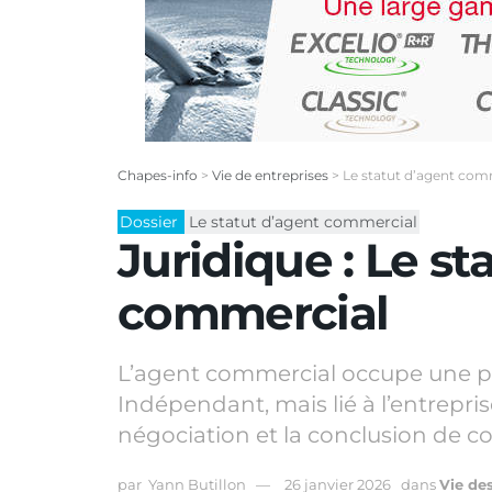
Chapes-info
>
Vie de entreprises
>
Le statut d’agent com
Dossier
Le statut d’agent commercial
Juridique : Le st
commercial
L’agent commercial occupe une pla
Indépendant, mais lié à l’entreprise
négociation et la conclusion de co
par
Yann Butillon
26 janvier 2026
dans
Vie de