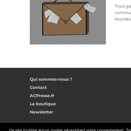
Trois ga
commun”
Avocats
Qui sommes-nous ?
Contact
ACPresse.fr
La boutique
Newsletter
Ce site n'utilise aucun cookie nécessitant votre consentement. To