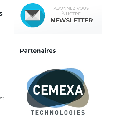
s
t
Partenaires
ons