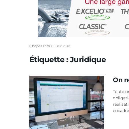
Chapes Info
>
Juridique
Étiquette :
Juridique
On n
Toute o
obligati
réalisa
encadre