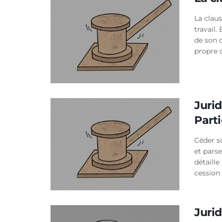
La clau
travail.
de son 
propre c
Juri
Parti
Céder s
et pars
détaille
cession
Jurid