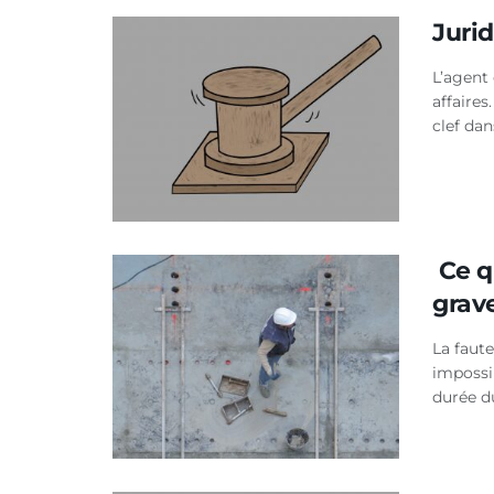
Juri
L’agent
affaires
clef dan
Ce qu
grav
La faute
impossi
durée du