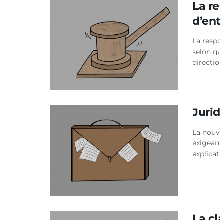
La r
d’en
La respo
selon qu
directio
Jurid
La nouv
exigean
explicat
La c