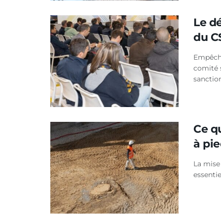
Le dé
du C
Empêche
comité 
sanction
Ce qu
à pi
La mise 
essentie