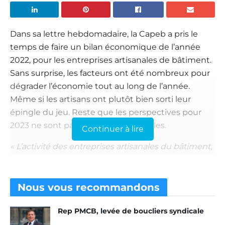
Dans sa lettre hebdomadaire, la Capeb a pris le
temps de faire un bilan économique de l’année
2022, pour les entreprises artisanales de bâtiment.
Sans surprise, les facteurs ont été nombreux pour
dégrader l’économie tout au long de l’année.
Même si les artisans ont plutôt bien sorti leur
épingle du jeu. Reste que les perspectives pour
2023 ne sont pas forcément favorables.
Continuer à lire
« L’activité des entreprises artisanales du bâtiment,
d’abord dynamique avec + 3,5 % au premier
trimestre, a progressivement ralenti tout au long
de l’année 2022 dans un contexte inflationniste et
Nous vous
recommandons
marqué par un fort niveau d’incertitude (+ 3 % au
Rep PMCB, levée de boucliers syndicale
deuxième, puis + 2 % au troisième trimestre) »
,
relève la Capeb. Le quatrième trimestre n’a pas