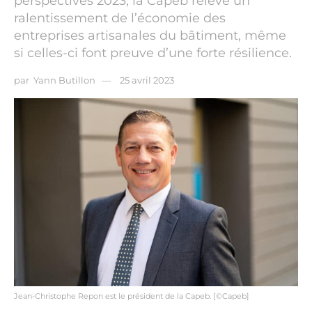
perspectives 2023, la Capeb relève un
ralentissement de l’économie des
entreprises artisanales du bâtiment, même
si celles-ci font preuve d’une forte résilience.
par
Yann Butillon
25 avril 2023
Jean-Christophe Repon est le président de la Capeb. [©Capeb]