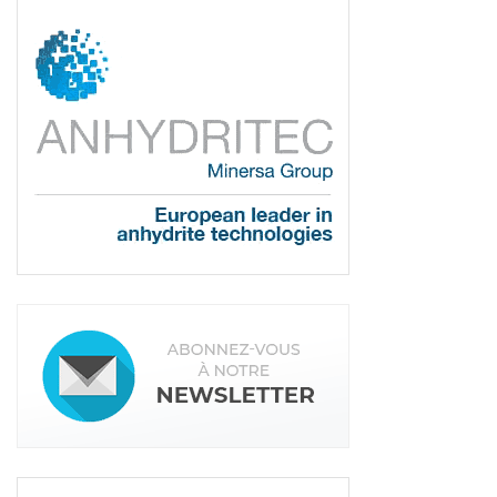
reculé de – 6 %, après avoir atteint un pic en août
2021. Mais les chiffres restent supérieurs à la
période pré-Covid. Cependant, les banques ont
fermé le robinet des prêts immobiliers, faisant
peser un fort vent d’incertitude sur le secteur.
Un vent qui a déjà atteint la construction neuve.
Puisque celle-ci
« fléchit de nouveau au quatrième
trimestre 2022, avec une croissance de seulement
0,5 % de son activité en volume. Cela traduit un
recul des mises en chantiers cumulées sur un an à
novembre 2022 (- 3,1 %). Ceci, malgré une
progression du nombre de logements autorisés (+
5,6 %). Toutefois, le niveau des carnets de
commandes ne diminue que modérément sur la
fin de l’année 2022 et assurera l’activité sur le
premier semestre 2023 avec 96 jours de travail à