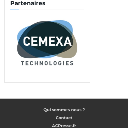
venir ».
Partenaires
Une croissance ralentit sur
l’ensemble du territoire
selon la Capeb
« Le ralentissement de la croissance de l’activité
des entreprises artisanales du bâtiment est
observable dans presque toutes les régions de
France métropolitaine au dernier trimestre 2022 (à
l’exception de la Nouvelle-Aquitaine et des Hauts-
de-France). L’ensemble des régions enregistre une
croissance du volume d’activité comprise entre 0 %
et 2 % par rapport au quatrième trimestre 2021. »
Le
Qui sommes-nous ?
constat est le même, quel que soit le corps de
métiers. Pour tous, l’activité a ralenti au quatrième
Contact
trimestre par rapport au troisième.
ACPresse.fr