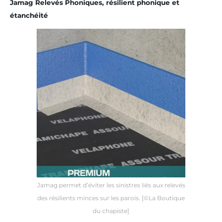
Jamag Relevés Phoniques, résilient phonique et
étanchéité
Jamag permet d’éviter les sinistres liés aux relevés
des résilients minces sur les parois. [©La Boutique
du chapiste]