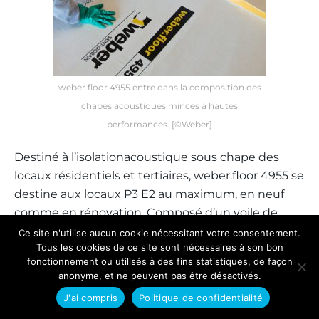
weber.floor 4955 entre dans la composition des
chapes acoustiques minces à hautes
performances. [©Weber]
Destiné à l’isolationacoustique sous chape des
locaux résidentiels et tertiaires, weber.floor 4955 se
destine aux locaux P3 E2 au maximum, en neuf
comme en rénovation. Composé d’un voile de
verre revêtu sur chaque face d’un film
Ce site n'utilise aucun cookie nécessitant votre consentement.
Tous les cookies de ce site sont nécessaires à son bon
polyéthylène, il peut être mis en œuvre sous
fonctionnement ou utilisés à des fins statistiques, de façon
chape fluide ciment ou anhydrite comme sous
anonyme, et ne peuvent pas être désactivés.
chape traditionnelle. D’une épaisseur de 2,5 mm, il
J'ai compris
Politique de confidentialité
s’associe également avec la chape mince