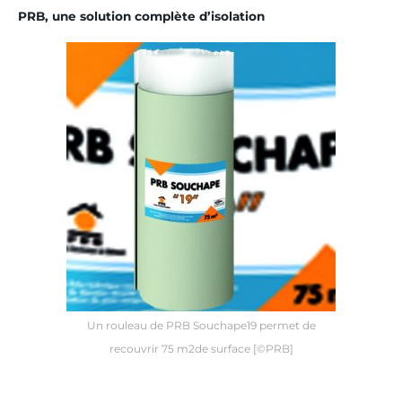
PRB, une solution complète d’isolation
Un rouleau de PRB Souchape19 permet de
recouvrir 75 m2de surface [©PRB]