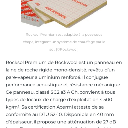
Rocksol Premium est adaptée à la pose sous
chape, intégrant un système de chauffage par le
sol. [©Rockwool]
Rocksol Premium de Rockwool est un panneau en
laine de roche rigide mono-densité, revêtu d’un
pare-vapeur aluminium renforcé. Il conjugue
performance acoustique et résistance mécanique.
Ce panneau, classé SC2 a3 A Ch, convient à tous
types de locaux de charge d’exploitation < 500
kg/m
. Sa certification Acermi atteste de sa
2
conformité au DTU 52-10. Disponible en 40 mm
d’épaisseur, il propose une atténuation de 27 dB