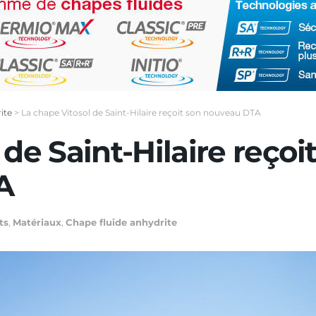
ite
>
La chape Vitosol de Saint-Hilaire reçoit son nouveau DTA
de Saint-Hilaire reçoi
A
ts
,
Matériaux
,
Chape fluide anhydrite