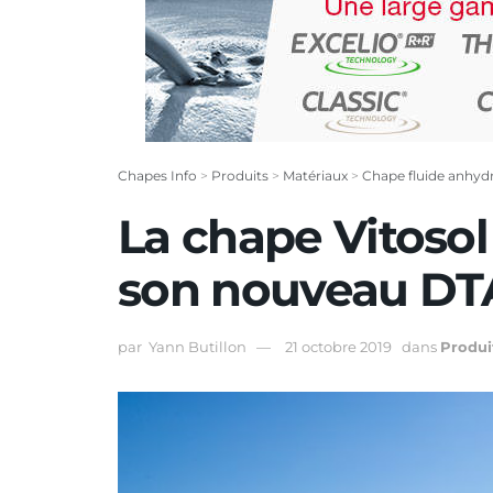
Chapes Info
>
Produits
>
Matériaux
>
Chape fluide anhydr
La chape Vitosol 
son nouveau DT
par
Yann Butillon
21 octobre 2019
dans
Produi