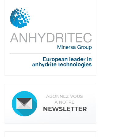
des installations spécifiques chez nos clients. Avec
notre gamme sous ces deux formes, nous
pouvons nous adapter aux différentes
configurations industrielles, sans investissement
structurel de la part de nos clients. »
Cemfluid fait évoluer ses
chapes
Mais CemFluid a aussi réfléchi à améliorer les
qualités intrinsèques de ses solutions déjà sur le
marché.
« Nous avons travaillé à améliorer les
caractéristiques de nos chapes existantes. Une
bonne chape ciment doit avant tout être robuste,
avoir un séchage rapide et pouvoir être recouverte
en peu de temps. Ainsi, nous l’avons rendue
encore plus attractive, avec une formulation