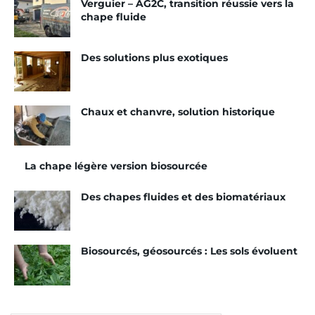
Verguier – AG2C, transition réussie vers la
e
chape fluide
de
CemFluid et a travaillé à diversifier ses
Des solutions plus exotiques
gammes.
« Lorsque nous avons repris l’entreprise,
elle ne comptait qu’une seule solution de chapes
fluides, à travers un liant prémix. Nous avons
Chaux et chanvre, solution historique
depuis avancé en R&D, afin de proposer des
solutions d’adjuvantation. Ce qui permet à nos
clients de produire des chapes avec leurs propres
La chape légère version biosourcée
constituants. »
Des chapes fluides et des biomatériaux
Lire aussi : « Nous allons proposer nos chapes
en version adjuvantées »
Biosourcés, géosourcés : Les sols évoluent
Une nouvelle solution, qui ne remplacera pas pour
autant l’offre déjà en place
. « Ce ne sera pas un
abandon ou un remplacement, mais une solution
complémentaire. Chacune d’elles correspond à