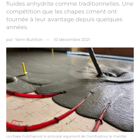
fluides anhydrite comme traditionnelles. Une
compétition que les chapes ciment ont
tournée à leur avantage depuis quelques
années.
par
Yann Butillon
10 décembre 2021
La chape Fullchap est le principal argument de Cemfluid sur le marché.