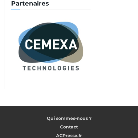
Partenaires
permettant de s’affranchir de la pulvérisation d’un
produit de cure et avec une réduction de sa
viscosité pour améliorer l’agrément de mise en
œuvre. »
De nouvelles propositions de matériaux,
qui doivent permettre à CemFluid d’étendre son
implantation géographique. Et ainsi de densifier sa
place sur le marché.
Structuration de l’entreprise
« Notre maillage est encore lâche sur le territoire
national, notamment dans la partie Nord du pays.
Pour nous, le Sud a été notre base naturelle, par la
proximité de notre usine et de notre laboratoire, en
Avignon. D’autant qu’avec l’abandon de la pose de
Qui sommes-nous ?
carrelage scellé, qui était très implantée dans le
Contact
Sud, les opportunités de développement
ACPresse.fr