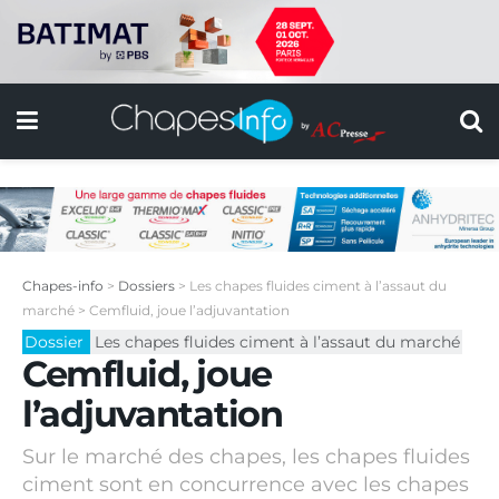
Chapes-info
>
Dossiers
>
Les chapes fluides ciment à l’assaut du
marché
>
Cemfluid, joue l’adjuvantation
Dossier
Les chapes fluides ciment à l’assaut du marché
Cemfluid, joue
l’adjuvantation
Sur le marché des chapes, les chapes fluides
ciment sont en concurrence avec les chapes