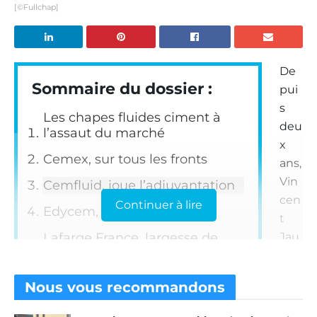
[©Fullchap]
De
Sommaire du dossier :
pui
s
Les chapes fluides ciment à
deu
l’assaut du marché
x
Cemex, sur tous les fronts
ans,
Vin
Cemfluid, joue l’adjuvantation
cen
Continuer à lire
Edycem, la connectivité
t
Lafarge France, largesse de
Jau
gammes
me
est
Sika, chapes et options
Nous vous
recommandons
à la
Vicat, bas carbone
têt