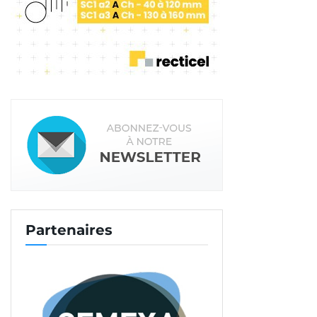
un marché qui n’est pas encore arrivé à maturité et
qui, à moyen terme, devra se structurer, avec
l’arrivée de la certification des chapes fluides à
l’horizon 2022. »
Lire aussi : Première chape bas carbone en
France
Alors que les changements réglementaires
pourraient impliquer de nouveaux changements.
«
Dans le nouveau contexte de la RE 2020, le confort
d’été étant désormais un élément central des
constructions, les planchers vont devoir s’adapter.
Partenaires
Et quand on connaît le lien entre planchers
chauffants et chape, il faut être vigilant sur ce point.
Béton Vicat n’a donc pas hésiter à lancer les
premières chapes bas carbone. »