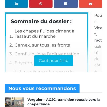
Pou
Sommaire du dossier :
r
Vica
Les chapes fluides ciment à
t,
l’assaut du marché
l’act
Cemex, sur tous les fronts
uali
té
Cemfluid, joue l’adjuvantation
du
Continuer à lire
Edycem, la connectivité
côt
Lafarge France, largesse de
é
gammes
des
cha
Sika, chapes et options
Nous vous
recommandons
pes
Vicat, bas carbone
flui
Verguier – AG2C, transition réussie vers la
des
chape fluide