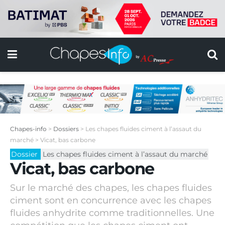
Chapes-info
>
Dossiers
>
Les chapes fluides ciment à l’assaut du
marché
>
Vicat, bas carbone
Dossier
Les chapes fluides ciment à l’assaut du marché
Vicat, bas carbone
Sur le marché des chapes, les chapes fluides
ciment sont en concurrence avec les chapes
fluides anhydrite comme traditionnelles. Une