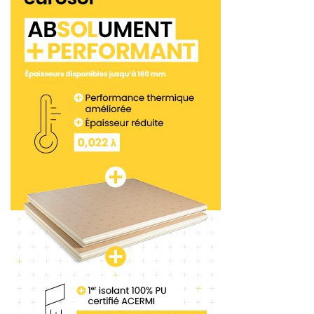
Vicat Top, une chape sans cure et sans pellicule de
surface. Sa mise sur le marché dépendra de son
passage devant la commission du CSTB. L’objectif
étant de faciliter le travail quotidien des chapistes. »
Vicat mise sur le bas carbone
Des nouveautés qui doivent permettre à la
marque de s’affirmer dans le secteur des chapes.
«
Notre ambition dans le domaine de la chape
ciment est d’avoir une position plus affirmée avec
un maillage cohérent, un service adapté et une
gamme complète permettant de répondre aux
besoins techniques des chantiers. Nous avons déjà
une bonne position, mais il nous faut continuer à
rester à l’écoute du marché. D’autant que la part de
marché des chapes fluides ciment continue de
grossir. D’une façon générale, nous évoluons sur