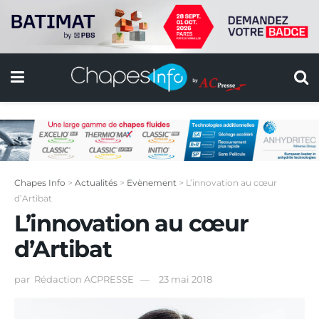
Chapes Info
>
Actualités
>
Evènement
>
L’innovation au cœur
d’Artibat
L’innovation au cœur
d’Artibat
par
Rédaction ACPRESSE
23 mai 2018