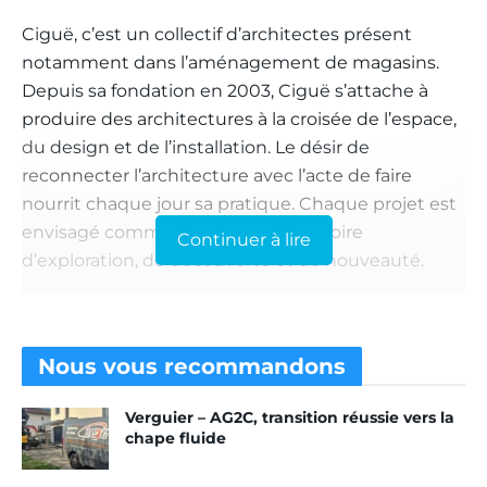
Ciguë, c’est un collectif d’architectes présent
notamment dans l’aménagement de magasins.
Depuis sa fondation en 2003, Ciguë s’attache à
produire des architectures à la croisée de l’espace,
du design et de l’installation. Le désir de
reconnecter l’architecture avec l’acte de faire
nourrit chaque jour sa pratique. Chaque projet est
envisagé comme un nouveau territoire
Continuer à lire
d’exploration, de découverte et de nouveauté.
Basée à Montreuil, dans un lieu à la fois agence et
atelier de recherche, l’équipe qui réunit
aujourd’hui une vingtaine de personnes y
Nous vous
recommandons
développe des projets d’une grande diversité, du
Verguier – AG2C, transition réussie vers la
bâtiment public à l’objet sur mesure, en passant
chape fluide
par la réhabilitation de lieux patrimoniaux, la
création de lieux de vie, de lieux de production et