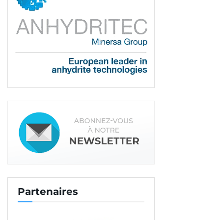
Une belle mobilisation
L’étude de Ciguë sur les chapes de plâtre a été
réalisée avec l’appui de l’usine de transformation
de gypse en plâtre Vieujot, située à Soisy-sous-
Montmorency, dans le Val d’Oise, en collaboration
avec des chercheurs du laboratoire “
Granulats et
procédés d’élaboration des matériaux”
au sein du
département “
Matériaux et structure”
de
l’université Gustave Eiffel, et le bureau d’études Le
Sommer.
Elle a bénéficié du soutien de Pavillon de l’Arsenal,
qui connaît et a déjà exposé des travaux de
l’agence, et du programme FAIRE (créé en 2017),
plate-forme expérimentale dédiée aux architectes,
Partenaires
créée par le Pavillon de l’Arsenal avec le soutien de
la Ville de Paris, de la Caisse des Dépôts, de Mini