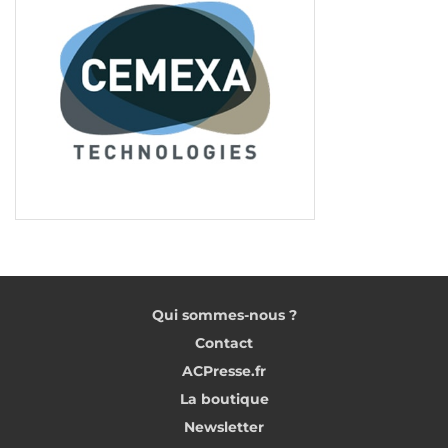
(voitures) et EDF. La démarche de l’agence est une
illustration parfaite de ce programme.
Qui sommes-nous ?
Contact
Parcelle du Haut-Montreuil en cours de recomposition et de
ACPresse.fr
génération de gravats.
[©Cigüe, Vanille Busin]
La boutique
Newsletter
Dans l’attente de la construction/réhabilitation de