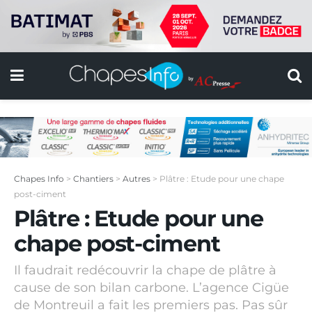
Chapes Info
>
Chantiers
>
Autres
>
Plâtre : Etude pour une chape
post-ciment
Plâtre : Etude pour une
chape post-ciment
Il faudrait redécouvrir la chape de plâtre à
cause de son bilan carbone. L’agence Cigüe
de Montreuil a fait les premiers pas. Pas sûr