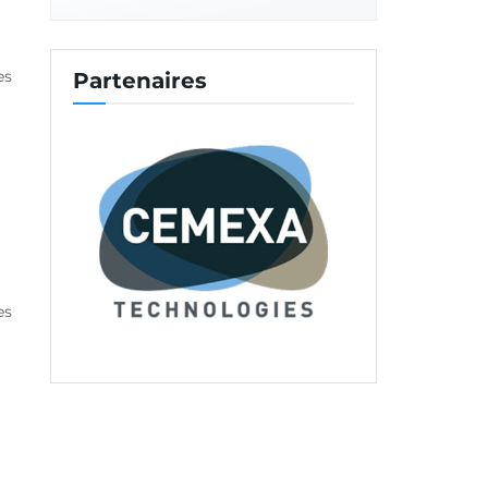
es
Partenaires
es