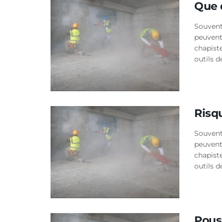
Que 
Souvent
peuvent
chapist
outils d
Risq
Souvent
peuvent
chapist
outils d
Pouss