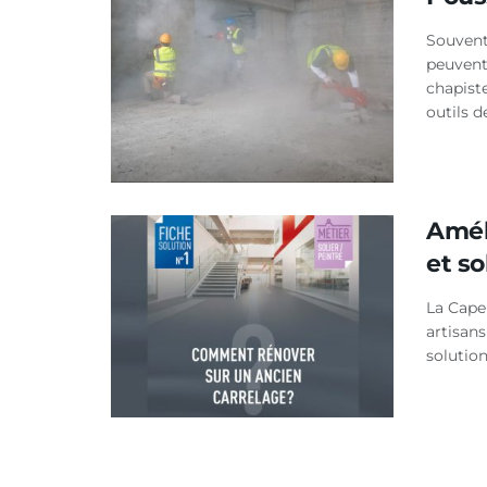
Souvent
peuvent
chapist
outils d
Améli
et so
La Capeb
artisans
solution