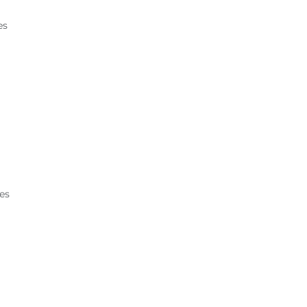
es
les