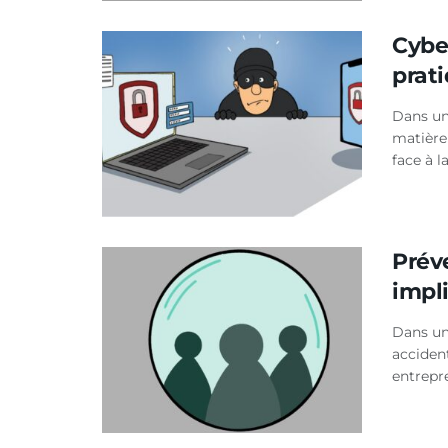
Cybe
prat
Dans un
matière 
face à l
Préve
impl
Dans une
acciden
entrepr