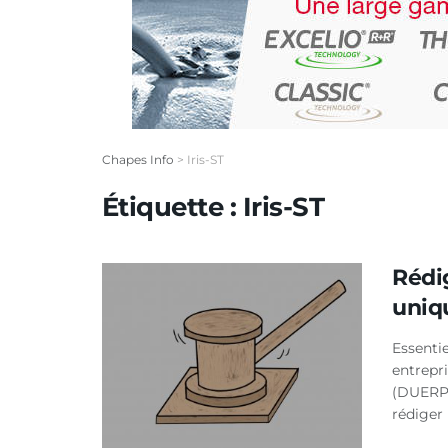
Chapes Info
>
Iris-ST
Étiquette :
Iris-ST
Rédig
uniq
Essentie
entrepr
(DUERP)
rédiger