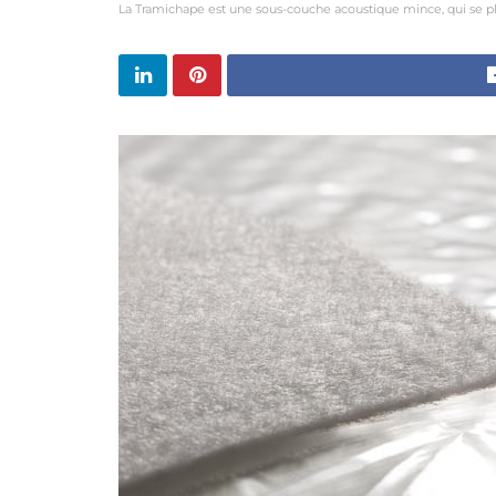
La Tramichape est une sous-couche acoustique mince, qui se pl