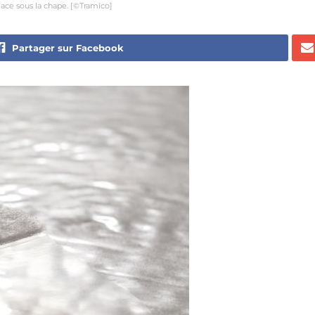
ace sous la chape. [©Tramico]
Partager sur Facebook