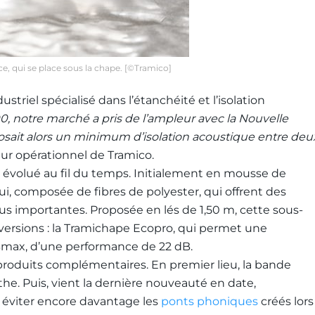
, qui se place sous la chape. [©Tramico]
triel spécialisé dans l’étanchéité et l’isolation
, notre marché a pris de l’ampleur avec la Nouvelle
sait alors un minimum d’isolation acoustique entre deu
eur opérationnel de Tramico.
a évolué au fil du temps. Initialement en mousse de
ui, composée de fibres de polyester, qui offrent des
lus importantes. Proposée en lés de 1,50 m, cette sous-
ersions : la Tramichape Ecopro, qui permet une
Bmax, d’une performance de 22 dB.
oduits complémentaires. En premier lieu, la bande
he. Puis, vient la dernière nouveauté en date,
à éviter encore davantage les
ponts phoniques
créés lors