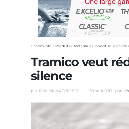
Chapes Info
>
Produits
>
Matériaux
>
Isolant sous chape
Tramico veut ré
silence
par
Rédaction ACPRESSE
30 août 2017
dans
P