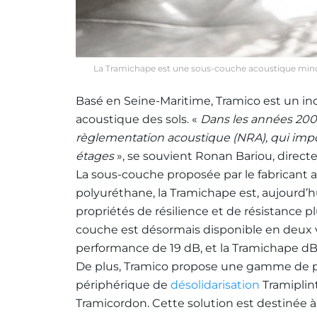
La Tramichape est une sous-couche acoustique mince
Basé en Seine-Maritime, Tramico est un indus
acoustique des sols. «
Dans les années 2000
règlementation acoustique (NRA), qui impo
étages
», se souvient Ronan Bariou, direct
La sous-couche proposée par le fabricant 
polyuréthane, la Tramichape est, aujourd’h
propriétés de résilience et de résistance p
couche est désormais disponible en deux v
performance de 19 dB, et la Tramichape d
De plus, Tramico propose une gamme de pr
périphérique de
désolidarisation
Tramiplint
Tramicordon. Cette solution est destinée 