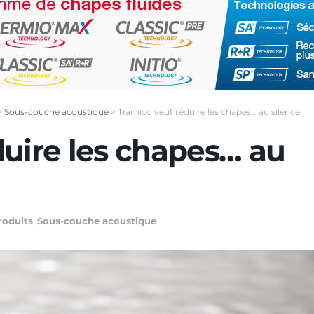
>
Sous-couche acoustique
>
Tramico veut réduire les chapes… au silence
duire les chapes… au
roduits
,
Sous-couche acoustique