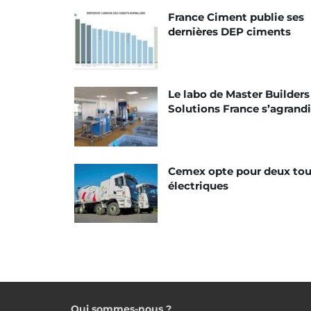
France Ciment publie ses
dernières DEP ciments
Le labo de Master Builders
Solutions France s’agrandi
Cemex opte pour deux tou
électriques
Qui sommes-nous ?