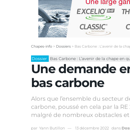
Chapes-info
>
Dossiers
>
Bas Carbone : L’avenir de la ch
Dossier
Bas Carbone : L’avenir de la chape en q
Une demande en 
bas carbone
Alors que l’ensemble du secteur d
carbone, poussé en cela par la RE
malgré de nombreux obstacles et 
par
Yann Butillon
13 décembre 2022
dans
Dos