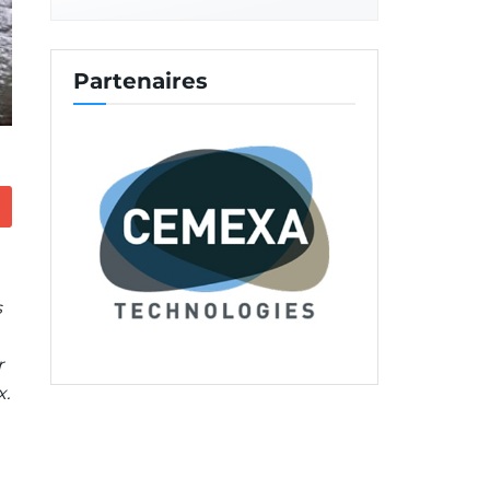
Partenaires
s
r
x.