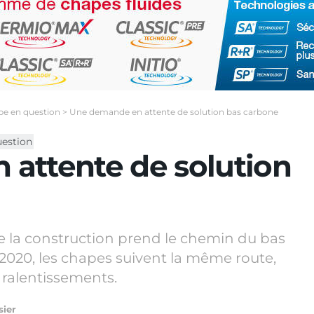
ape en question
>
Une demande en attente de solution bas carbone
uestion
attente de solution
e la construction prend le chemin du bas
 2020, les chapes suivent la même route,
ralentissements.
sier