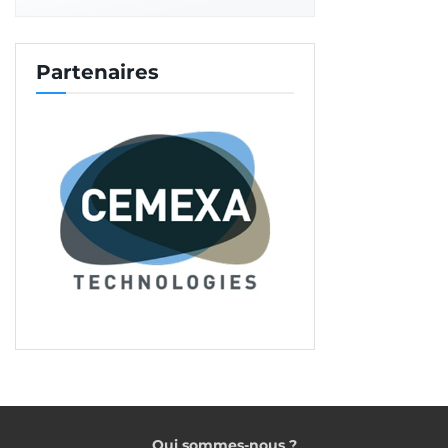
Pour nous, chapiste, c’est un métier à part entière.
Il faut soit de l’expérience acquise en entreprise,
Partenaires
soit passer par la formation. Nous préparons le
référentiel qui permettra de valider les
compétences des chapistes déjà sur le terrain.
Pour les nouveaux entrants, il faudra passer par la
formation. Ceci, permettra de garantir la qualité de
la mise en œuvre des chapes fluides.
Y a-t-il le risque d’une hausse de la
sinistralité avec la multiplication des
nouveaux acteurs ?
Oui, il y a un risque de se retrouver avec des
produits en baisse de qualité et une qualité de
mise en œuvre plus basse. C’est pourquoi il faut
encadrer la production et la mise en œuvre des
Qui sommes-nous ?