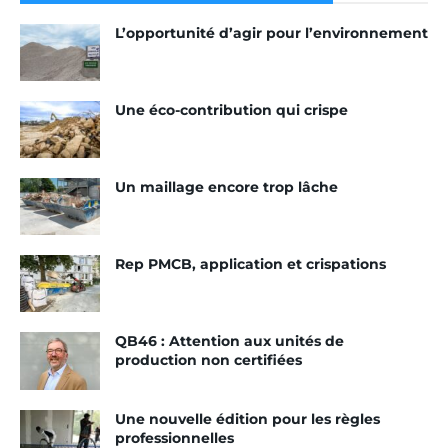
plus de conséquences sur les produits, leur mise
L’opportunité d’agir pour l’environnement
en œuvre et le cadre assurantiel. Moins sur le
volume du marché.
Une éco-contribution qui crispe
Est-ce que cette nouvelle facilité
d’approche du marché va permettre à de
nouveaux acteurs industriels de rentrer
Un maillage encore trop lâche
sur ce marché ?
Si nous avions suivi le schéma plus traditionnel du
passage par le DTU, il y aurait sans doute eu une
Rep PMCB, application et crispations
plus grande apparition de nouveaux acteurs. Mais
le passage des chapes fluides dans le domaine
traditionnel se fait avec des nécessités de
QB46 : Attention aux unités de
production non certifiées
certifications pour les produits, de formation pour
les chapistes et d’agréments pour les centrales et
les chapistes.
Une nouvelle édition pour les règles
professionnelles