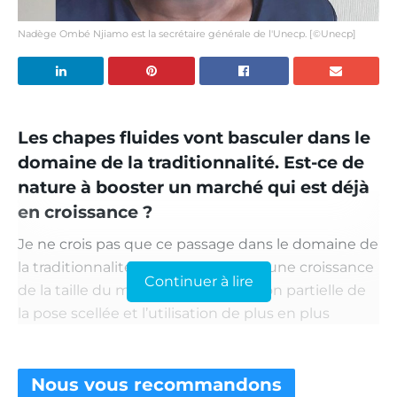
Nadège Ombé Njiamo est la secrétaire générale de l'Unecp. [©Unecp]
Les chapes fluides vont basculer dans le
domaine de la traditionnalité. Est-ce de
nature à booster un marché qui est déjà
en croissance ?
Je ne crois pas que ce passage dans le domaine de
la traditionnalité va être la source d’une croissance
Continuer à lire
de la taille du marché. La suppression partielle de
la pose scellée et l’utilisation de plus en plus
récurrente en enrobage des planchers chauffants
sont plus de nature à soutenir l’essor des chapes
Nous vous
recommandons
fluides. Le passage en traditionnalité des chapes a