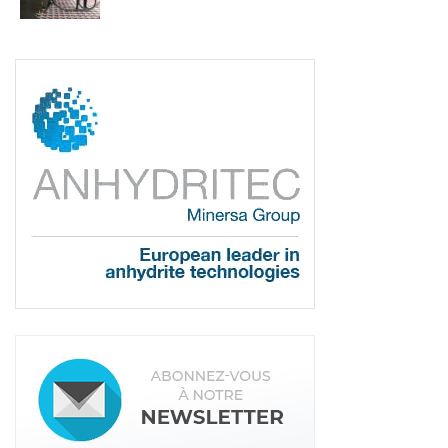
Je ne pense donc pas que la situation va évoluer
de manière importante, dans un sens ou dans
l’autre, pour les acteurs industriels. C’était un
souhait de la profession d’avoir un encadrement
de la mise en œuvre et un suivi de la qualité des
produits. Il y avait une inquiétude autour de
l’ouverture large du marché à des nouveaux
acteurs sans un suivi fiable. Nous aurions
probablement subi des problèmes de qualité de
produits et/ou des ouvrages. On ne devient pas
chapiste du jour au lendemain, il est nécessaire
d’avoir des compétences techniques spécifiques
propres à ce métier. Nous voulions une transition
en douceur.
Les applicateurs devront, eux, être
formés, c’est un prérequis essentiel ?