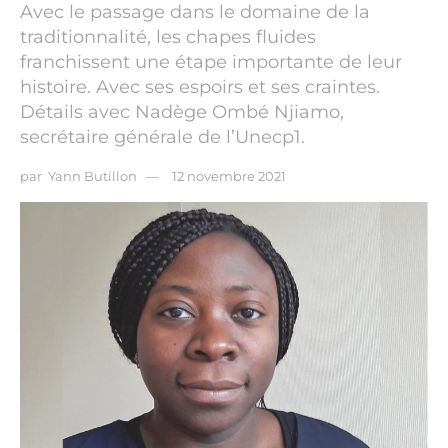
Avec le passage dans le domaine de la
traditionnalité, les chapes fluides
franchissent une étape importante de leur
histoire. Avec ses espoirs et ses craintes.
Détails avec Nadège Ombé Njiamo,
secrétaire générale de l’Unecp1.
par
Yann Butillon
12 novembre 2021