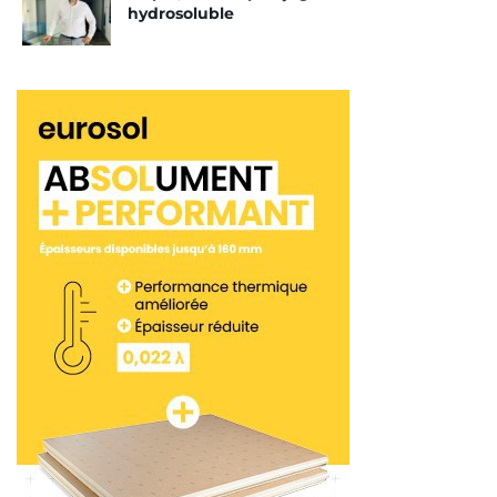
hydrosoluble
Evacuons d’entrée l’évidence : la chape anhydrite
est, bien entendu, l’alternative la plus manifeste à
la chape fluide ciment. Mais existe-t-il d’autres
pistes ? Qu’elles soient plus écologiques, voire plus
exotiques ? Eh bien oui, il y en a ! Ces solutions
sont-elles réplicables à l’infini ? Faciles à mettre en
œuvre ? Dans quelles conditions peuvent-elles
être utilisées ? Peuvent-elles être recouvertes
avec n’importe quel matériau ? Voilà une série de
questions que nous allons nous poser pour mieux
explorer les pistes potentielles.
Nous avons fait le choix de regrouper ces possibles
solutions en plusieurs groupes. D’abord, les
possibilités qu’offrent des ciments composés à
partir de sources alternatives. Ensuite, les chapes
sèches. Autre éventualité : les solutions intégrant