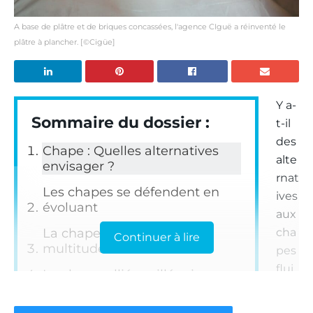
A base de plâtre et de briques concassées, l'agence CIguë a réinventé le
plâtre à plancher. [©Cigüe]
Y a-
Sommaire du dossier :
t-il
des
Chape : Quelles alternatives
alte
envisager ?
rnat
Les chapes se défendent en
ives
évoluant
aux
La chape sèche ou la
cha
Continuer à lire
multitude de solutions
pes
flui
La chaux, alliée millénaire
des
Un retour du plâtre à
cim