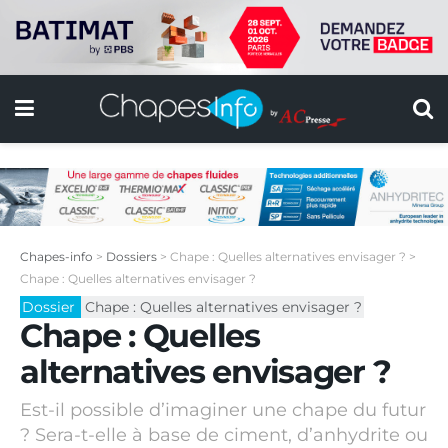
Chapes-info
>
Dossiers
>
Chape : Quelles alternatives envisager ?
>
Chape : Quelles alternatives envisager ?
Dossier
Chape : Quelles alternatives envisager ?
Chape : Quelles
alternatives envisager ?
Est-il possible d’imaginer une chape du futur
? Sera-t-elle à base de ciment, d’anhydrite ou