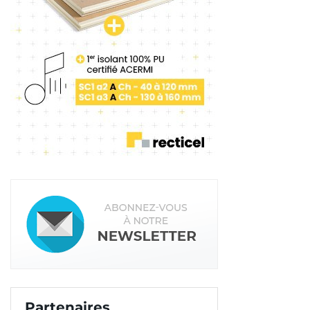
un liant à base de chaux. Puis, la chape alternative
de plâtre. Nous détaillerons aussi les matériaux
naturels utilisés au sol.
Et suivez-nous sur tous nos réseaux sociaux !
Partie 2 >>
Tags:
Chape fluide
Chape
Bas carbone
Partenaires