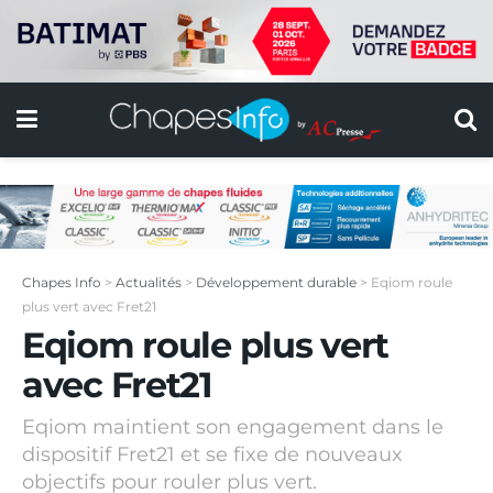
Chapes Info
>
Actualités
>
Développement durable
>
Eqiom roule
plus vert avec Fret21
Eqiom roule plus vert
avec Fret21
Eqiom maintient son engagement dans le
dispositif Fret21 et se fixe de nouveaux
objectifs pour rouler plus vert.