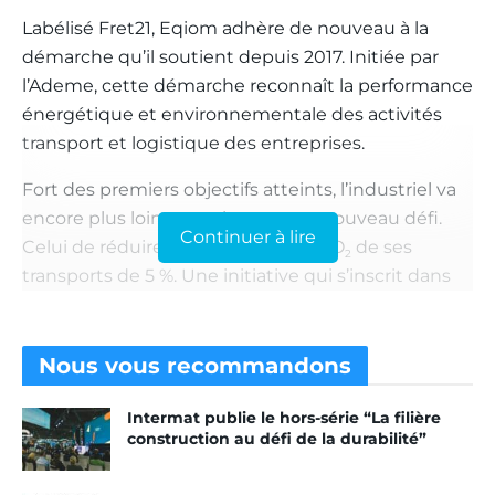
Labélisé Fret21, Eqiom adhère de nouveau à la
démarche qu’il soutient depuis 2017. Initiée par
l’Ademe, cette démarche reconnaît la performance
énergétique et environnementale des activités
transport et logistique des entreprises.
Fort des premiers objectifs atteints, l’industriel va
encore plus loin, en se lançant un nouveau défi.
Continuer à lire
Celui de réduire les émissions de CO
de ses
2
transports de 5 %. Une initiative qui s’inscrit dans
sa démarche Eqiom R “Construisons durable”.
Un engagement fort de
Nous vous
recommandons
sens pour Eqiom
Intermat publie le hors-série “La filière
construction au défi de la durabilité”
Pour ce faire, la performance logistique d’Eqiom
s’articule autour de 3 axes :