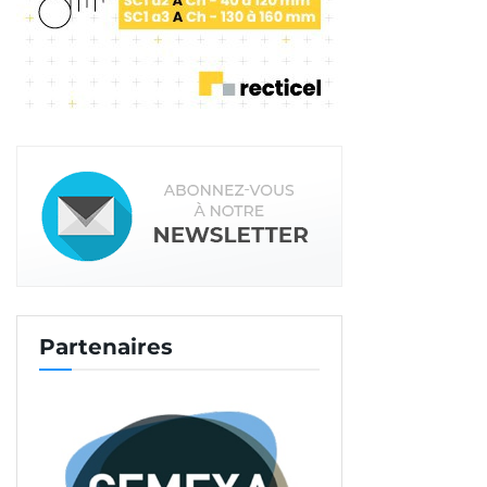
l’industriel, qui va encore plus loin. Et aspire à de
nouvelles ambitions pour ces prochaines années.
En particulier, en multipliant par trois le nombre
de ses véhicules verts à horizon 2025. Qui rouleront
avec du bio GNV (gaz), du GNL (gaz naturel
liquéfié), et de l’Oléo 100 (carburant vert produit à
base de Colza) pour les éco-tracteurs. L’hydrogène
est aussi une énergie qui devrait être exploitée à
l’avenir.
Et suivez-nous sur tous nos réseaux sociaux !
Partenaires
Tags:
Eqiom
Développement durable