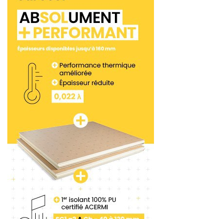
nos actions ont renforcé notre démarche
responsable. Cette dernière répond aux exigences
bas carbone du futur marché des transports. Fret21
est un challenge qui nous motive à repousser nos
limites ».
Déjà des objectifs atteints
Eqioma déjà mis en place de nombreuses actions
concrètes ces dernières années pour réduire s
l’impact de sa logistique. Parmi elles, le
développement de sa flotte de véhicules verts qui
compte désormais 70 camions. Ceux-ci sont
fournis par ses partenaires de longue date, dont le
groupe Mauffrey. Ainsi, plusieurs modèles de
“camions verts” circulent par zone et selon les
types d’activités d’Eqiom sur le territoire. Mais
c’était sans compter sur l’ambition croissante de