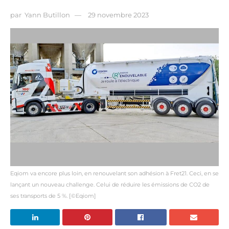
par
Yann Butillon
29 novembre 2023
Eqiom va encore plus loin, en renouvelant son adhésion à Fret21. Ceci, en se
lançant un nouveau challenge. Celui de réduire les émissions de CO2 de
ses transports de 5 %. [©Eqiom]