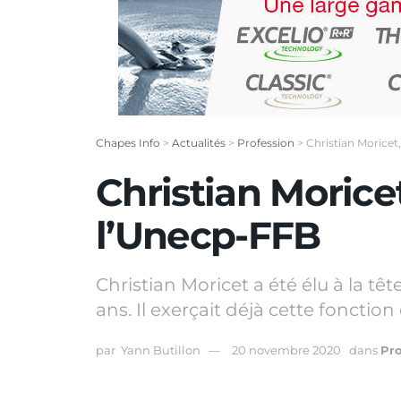
Chapes Info
>
Actualités
>
Profession
>
Christian Moricet
Christian Morice
l’Unecp-FFB
Christian Moricet a été élu à la t
ans. Il exerçait déjà cette fonction
par
Yann Butillon
20 novembre 2020
dans
Pro