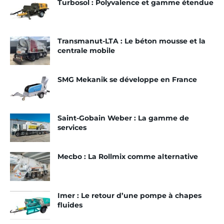
Turbosol : Polyvalence et gamme étendue
marques
pou
r la
Priomix : En mouvement
pro
Transmanut-LTA : Le béton mousse et la
Putzmeister : Large gamme
duc
centrale mobile
tion
Turbosol : Pour les gros
volumes
du
SMG Mekanik se développe en France
bét
Weber Pompe : Nouveau
on
concept
et
Saint-Gobain Weber : La gamme de
de
services
mortiers, Imer développe aussi une gamme de
solutions pour les chapistes. Walter Baffioni,
Mecbo : La Rollmix comme alternative
directeur commercial d’Imer France, précise la
composition de celle-ci.
Imer : Le retour d’une pompe à chapes
Comment s’organise votre gamme de
fluides
pompes à chape traditionnelle ?