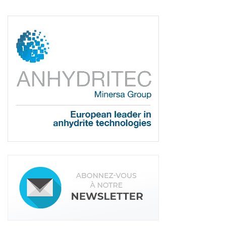
Walter Baffioni :
Nous avons une gamme assez
large, qui correspond aux besoins de nos clients.
Ce sont des transporteurs de chapes
traditionnelles, qui sont composés avec ou sans
compresseurs. Ils peuvent être tractés ou non, et
avec ou sans nettoyeurs haute pression. Notre
modèle le plus populaire reste le Mover 270, d’une
puissance de 20 kW, avec une cuve importante.
Avec ce type de modèles, on se rend compte que
les chapistes préfèrent les machines de grosses
capacités pouvant correspondre à un large type
de chantiers.
Lire aussi : Imer, spécialiste de la chape
traditionnelle
Du côté des chapes fluides, quels sont