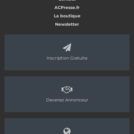
il n’y a pas de gros volumes, c’est donc plutôt un
ACPresse.fr
marché de niche. Les chapes fluides me paraissent
être sur le même type de volumes. C’est peut-être
La boutique
lié au fait que ces machines ont une longue durée
Newsletter
de vie. Il y a donc peu de remplacement, et une
croissance qui n’est pas assez soutenue pour qu’il
ait souvent des achats de nouveaux matériels.
Inscription Gratuite
<< Partie 4
Partie 6 >>
Tags:
Imer
Pompe à chape traditionnelle
Devenez Annonceur