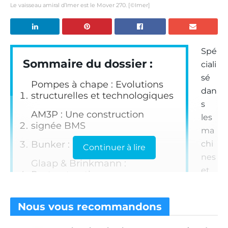
Le vaisseau amiral d’Imer est le Mover 270. [©Imer]
Spé
Sommaire du dossier :
ciali
sé
Pompes à chape : Evolutions
dan
structurelles et technologiques
s
AM3P : Une construction
les
signée BMS
ma
Bunker : Déjà un classique
chi
Continuer à lire
nes
Glaap & Brinkmann :
et
Restructuration
les
Imer : Spécialiste de la chape
cen
traditionnelle
Nous vous
recommandons
tral
Lancy : Un réseau, deux
es