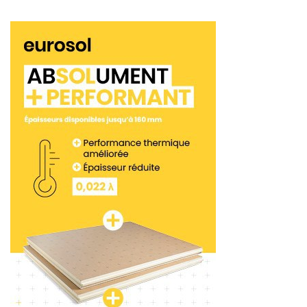
traditionnelles, le réseau Lancy distribue les
transporteurs de chape Brinkmann. D’une part,
l’Estrich Boy DC 450 Stage V, qui est, comme son
nom l’indique, conforme à la réglementation pour
les moteurs Stage V. C’est une machine qui a été
lancée en 2020. Equipée d’un moteur plus
puissant Deutz de 36.4 kW. Elle a été repensée en
totalité. Notamment avec un nouveau châssis, un
nouveau capot moderne. Et extrêmement
robuste, ainsi qu’un repositionnement de
l’ensemble des boutons. Ceci, avec un nouveau
clavier très simple d’utilisation. De plus, le flux d’air
dans le compartiment moteur a aussi été revu.
Pour permettre une meilleure aération.
Lire aussi : PL2M, Brinkmann, Lancy et
Putzmeister au catalogue