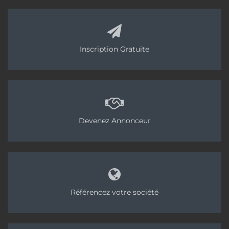
L’accent a été mis sur la réduction de la pollution
sonore, les coûts d’achat et de maintenance
maîtrisés, ainsi que l’économie de carburant. Ceci,
avec une gestion avancée de la puissance moteur.
Inscription Gratuite
<< Partie 5
Partie 7 >>
Tags:
Brinkmann
Pompe à chape fluide
Devenez Annonceur
Pompe à chape traditionnelle
Lancy
PL2M
Référencez votre société