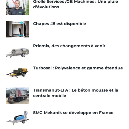
Grollé Services /GB Machines : Une pluie
marques
son
d’évolutions
t
Priomix : En mouvement
repr
Chapes #5 est disponible
Putzmeister : Large gamme
ése
nté
Turbosol : Pour les gros
volumes
es
Priomix, des changements à venir
en
Weber Pompe : Nouveau
Fra
concept
nce,
Turbosol : Polyvalence et gamme étendue
pou
r la partie chape, par PL2M. Et chapeautées par
notamment, Stéphane Francotte chef produit de
Transmanut-LTA : Le béton mousse et la
la spécialité.
centrale mobile
Quelles sont les solutions Brinkmann
SMG Mekanik se développe en France
pour les chapes traditionnelles ?
Stéphane Francotte :
Pour les chapes