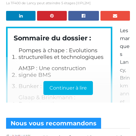
La TF400 de Lancy peut atteindre 5 étages [©PL2M]
Les
Sommaire du dossier :
mar
que
Pompes à chape : Evolutions
s
structurelles et technologiques
Lan
AM3P : Une construction
cy,
signée BMS
Brin
Bunker : Déjà un classique
km
Continuer à lire
ann
Glaap & Brinkmann :
et
Restructuration
Put
Imer : Spécialiste de la chape
zm
traditionnelle
Nous vous
recommandons
eist
Lancy : Un réseau, deux
er