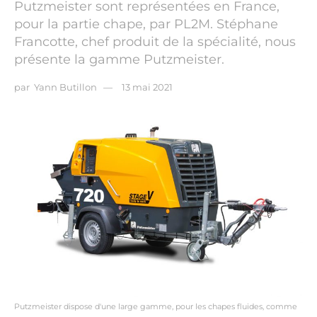
Putzmeister sont représentées en France,
pour la partie chape, par PL2M. Stéphane
Francotte, chef produit de la spécialité, nous
présente la gamme Putzmeister.
par
Yann Butillon
13 mai 2021
Putzmeister dispose d'une large gamme, pour les chapes fluides, comme