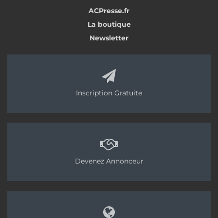
matière de débit ou de mètres verticaux à franchir.
ACPresse.fr
La boutique
<< Partie 7
Partie 9 >>
Newsletter
Tags:
Putzmeister
PL2M
Pompe à chape fluide
Pompe à chape traditionnelle
Inscription Gratuite
Devenez Annonceur