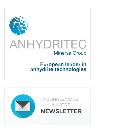
transporteurs de chape traditionnelle Mixokret M
740 Stage V et M 760 Stage V sont robustes et
conçus pour durer. Et ont une valeur de revente
élevée. Ces équipements sont distribués dans le
monde entier. Et donc utilisés dans des conditions
très différentes et souvent extrêmes. Bénéficiant
de cette expérience, le Mixokret allie à la fois
performance et fiabilité.
Lire aussi : PL2M : Lancy, Putzmeister et
Brinkmann au catalogue
La gamme est-elle aussi large pour les chapes
fluides ?
Nous proposons une large gamme avec trois
modèles de pompes à chape fluide, toutes
conformes à la norme Stage V. Les SP 11 THF