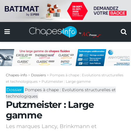
Chapes-info
>
Dossiers
>
Pompes à chape : Evolutions structurelles
et technologiques
>
Putzmeister : Large gamme
Dossier
Pompes à chape : Evolutions structurelles et
technologiques
Putzmeister : Large
gamme
Les marques Lancy, Brinkmann et