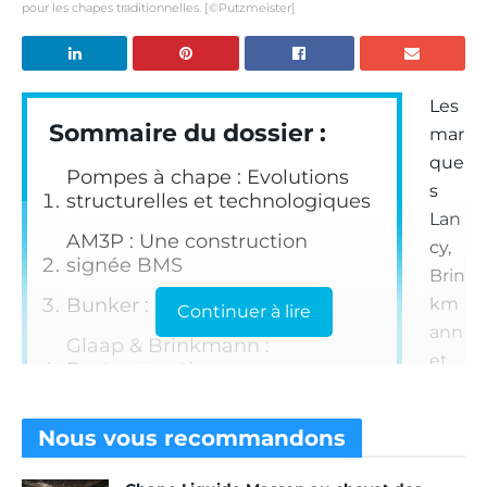
pour les chapes traditionnelles. [©Putzmeister]
Les
Sommaire du dossier :
mar
que
Pompes à chape : Evolutions
s
structurelles et technologiques
Lan
AM3P : Une construction
cy,
signée BMS
Brin
Bunker : Déjà un classique
km
Continuer à lire
ann
Glaap & Brinkmann :
et
Restructuration
Put
Imer : Spécialiste de la chape
zm
traditionnelle
Nous vous
recommandons
eist
Lancy : Un réseau, deux
er