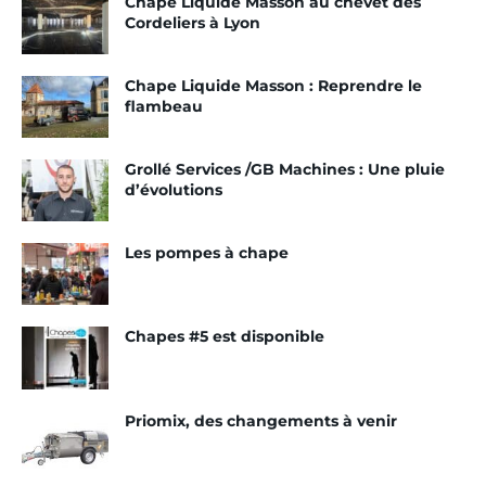
Chape Liquide Masson au chevet des
marques
son
Cordeliers à Lyon
t
Priomix : En mouvement
repr
Chape Liquide Masson : Reprendre le
Putzmeister : Large gamme
ése
flambeau
nté
Turbosol : Pour les gros
volumes
es
Grollé Services /GB Machines : Une pluie
en
d’évolutions
Weber Pompe : Nouveau
Fra
concept
nce,
Les pompes à chape
pou
r la partie chape, par PL2M. Stéphane Francotte,
chef produit de la spécialité, nous présente la
Chapes #5 est disponible
gamme Putzmeister.
Que propose Putzmeister pour les chapes
Priomix, des changements à venir
traditionnelles ?
Stéphane Francotte :
Chez Putzmeister, les