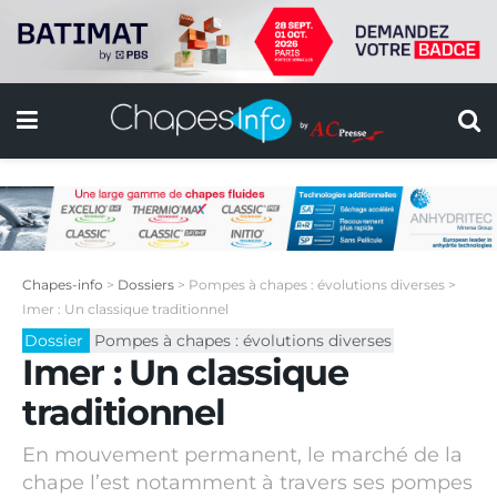
Chapes-info
>
Dossiers
>
Pompes à chapes : évolutions diverses
>
Imer : Un classique traditionnel
Dossier
Pompes à chapes : évolutions diverses
Imer : Un classique
traditionnel
En mouvement permanent, le marché de la
chape l’est notamment à travers ses pompes