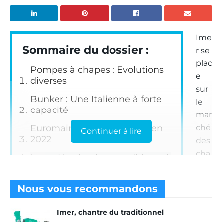
Ime
Sommaire du dossier :
r se
plac
Pompes à chapes : Evolutions
e
diverses
sur
Bunker : Une Italienne à forte
le
capacité
mar
Euromair : Deux actualités en
ché
Continuer à lire
2022
des
cha
Imer : Un classique traditionnel
pes
Glaap & Brinkmann : Savoir
trad
pistonner l’innovation
Nous vous
recommandons
itio
Brinkmann, un EstrichBoy en
nne
Imer, chantre du traditionnel
63 A
lles,