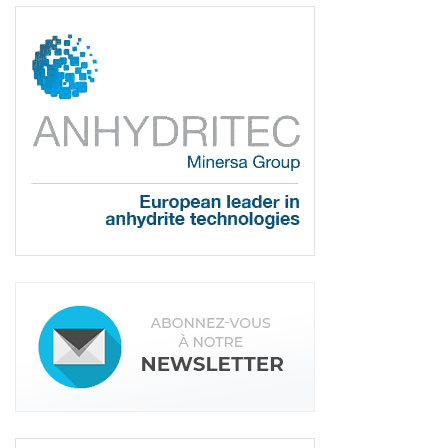
les chapistes préfèrent les équipements de
grosses capacités pouvant correspondre à un large
type de chantiers. »
La Mover 270 est en particulier
équipée d’un panneau d’auto-diagnostics
automatiques Full-Check et d’un système de
refroidissement Fast/Flow.
<< Partie 3
Partie 5 >>
Tags:
Imer