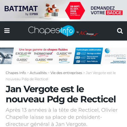
Chapes Info
>
Actualités
>
Vie des entreprises
>
Jan Vergote est le
nouveau Pdg de Recticel
Jan Vergote est le
nouveau Pdg de Recticel
Après 13 années à la tête de Recticel, Olivier
Chapelle laisse sa place de président-
directeur général à Jan Vergote.